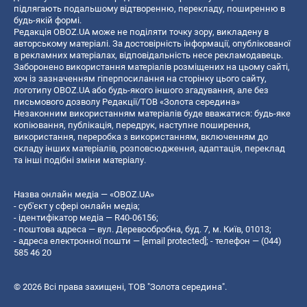
підлягають подальшому відтворенню, перекладу, поширенню в
будь-якій формі.
Редакція OBOZ.UA може не поділяти точку зору, викладену в
авторському матеріалі. За достовірність інформації, опублікованої
в рекламних матеріалах, відповідальність несе рекламодавець.
Заборонено використання матеріалів розміщених на цьому сайті,
хоч із зазначенням гіперпосилання на сторінку цього сайту,
логотипу OBOZ.UA або будь-якого іншого згадування, але без
письмового дозволу Редакції/ТОВ «Золота середина»
Незаконним використанням матеріалів буде вважатися: будь-яке
копiювання, публiкацiя, передрук, наступне поширення,
використання, переробка з використанням, включенням до
складу інших матеріалів, розповсюдження, адаптація, переклад
та інші подібні зміни матеріалу.
Назва онлайн медіа — «OBOZ.UA»
- суб'єкт у сфері онлайн медіа;
- ідентифікатор медіа — R40-06156;
- поштова адреса — вул. Деревообробна, буд. 7, м. Київ, 01013;
- адреса електронної пошти —
[email protected]
; - телефон — (044)
585 46 20
© 2026 Всі права захищені, ТОВ "Золота середина".