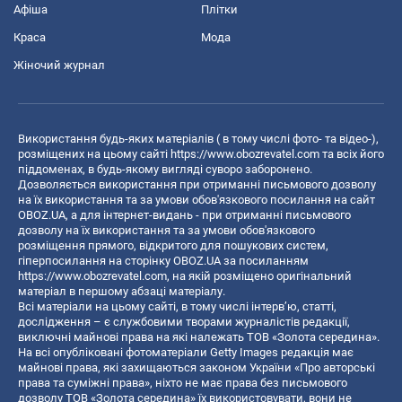
Афіша
Плітки
Краса
Мода
Жіночий журнал
Використання будь-яких матеріалів ( в тому числі фото- та відео-),
розміщених на цьому сайті
https://www.obozrevatel.com
та всіх його
піддоменах, в будь-якому вигляді суворо заборонено.
Дозволяється використання при отриманні письмового дозволу
на їх використання та за умови обов'язкового посилання на сайт
OBOZ.UA, а для інтернет-видань - при отриманні письмового
дозволу на їх використання та за умови обов'язкового
розміщення прямого, відкритого для пошукових систем,
гіперпосилання на сторінку OBOZ.UA за посиланням
https://www.obozrevatel.com
, на якій розміщено оригінальний
матеріал в першому абзаці матеріалу.
Всі матеріали на цьому сайті, в тому числі інтерв’ю, статті,
дослідження – є службовими творами журналістів редакції,
виключні майнові права на які належать ТОВ «Золота середина».
На всі опубліковані фотоматеріали Getty Images редакція має
майнові права, які захищаються законом України «Про авторські
права та суміжні права», ніхто не має права без письмового
дозволу ТОВ «Золота середина» їх використовувати, вони не