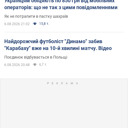
Українцям обіцяють по 850 грн від мобільних
операторів: що не так з цими повідомленнями
Як не потрапити в пастку шахраїв
15,8 т.
6.08.2026 21:02
Найдорожчий футболіст "Динамо" забив
"Карабаху" вже на 10-й хвилині матчу. Відео
Поєдинок відбувається в Польщі
6,7 т.
6.08.2026 20:48