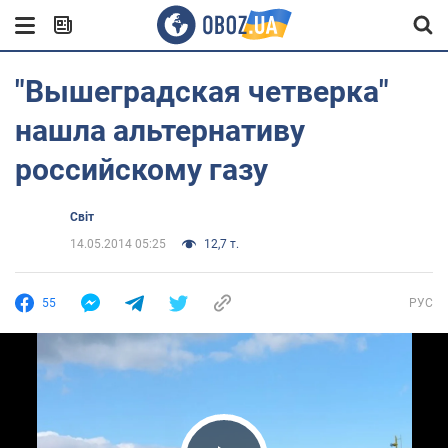
"Вышеградская четверка"
нашла альтернативу
российскому газу
Світ
14.05.2014 05:25
12,7 т.
55
РУС