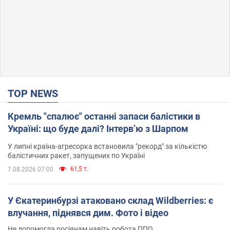
TOP NEWS
Кремль "спалює" останні запаси балістики в
Україні: що буде далі? Інтерв’ю з Шарпом
У липні країна-агресорка встановила "рекорд" за кількістю
балістичних ракет, запущених по Україні
61,5 т.
7.08.2026 07:00
У Єкатеринбурзі атаковано склад Wildberries: є
влучання, піднявся дим. Фото і відео
Не допомогла росіянам навіть робота ППО