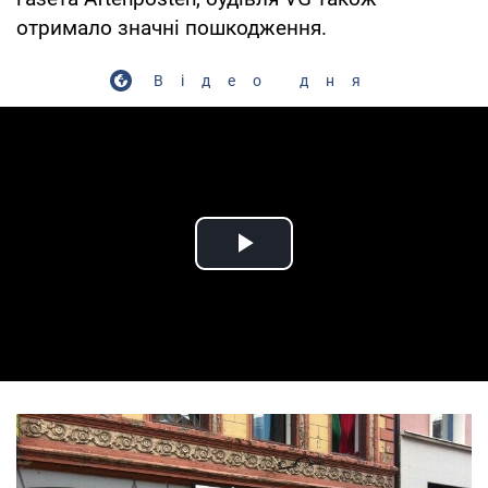
отримало значні пошкодження.
Відео дня
Play Video