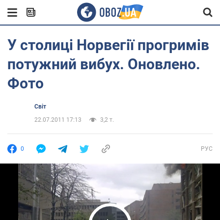
У столиці Норвегії прогримів
потужний вибух. Оновлено.
Фото
Світ
22.07.2011 17:13
3,2 т.
0
РУС