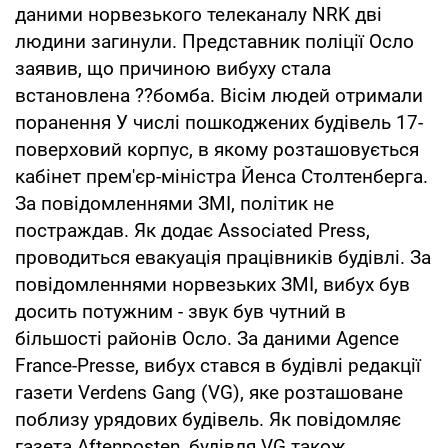
даними норвезького телеканалу NRK дві
людини загинули. Представник поліції Осло
заявив, що причиною вибуху стала
встановлена ??бомба. Вісім людей отримали
поранення У числі пошкоджених будівель 17-
поверховий корпус, в якому розташовується
кабінет прем'єр-міністра Йенса Столтенберга.
За повідомленнями ЗМІ, політик не
постраждав. Як додає Associated Press,
проводиться евакуація працівників будівлі. За
повідомленнями норвезьких ЗМІ, вибух був
досить потужним - звук був чутний в
більшості районів Осло. За даними Agence
France-Presse, вибух стався в будівлі редакції
газети Verdens Gang (VG), яке розташоване
поблизу урядових будівель. Як повідомляє
газета Аftenposten, будівля VG також