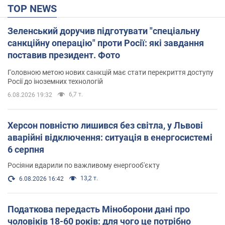
TOP NEWS
Зеленський доручив підготувати "спеціальну
санкційну операцію" проти Росії: які завдання
поставив президент. Фото
Головною метою нових санкцій має стати перекриття доступу
Росії до іноземних технологій
6,7 т.
6.08.2026 19:32
Херсон повністю лишився без світла, у Львові
аварійні відключення: ситуація в енергосистемі
6 серпня
Росіяни вдарили по важливому енергооб'єкту
13,2 т.
6.08.2026 16:42
Податкова передасть Міноборони дані про
чоловіків 18-60 років: для чого це потрібно