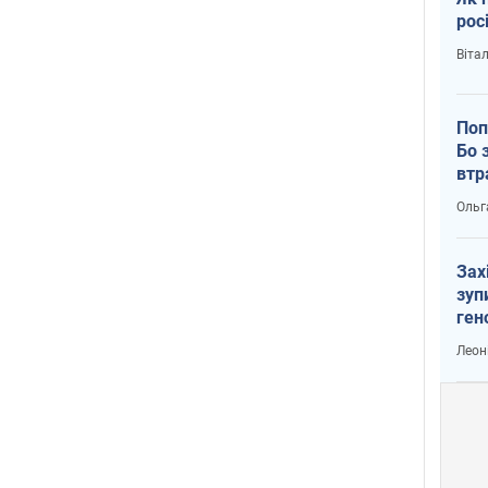
рос
Віта
Поп
Бо 
втр
Ольг
Зах
зуп
ген
Леон