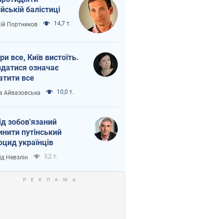
ійській балістиці
14,7 т.
лій Портников
ри все, Київ вистоїть.
здатися означає
атити все
10,0 т.
а Айвазовська
ід зобов'язаний
инити путінський
оцид українців
3,2 т.
ід Невзлін