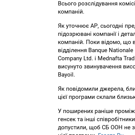
Всього розслідування коміс
компаній.
Як уточнює АР, сьогодні п
підозрювані компанії і дета
компаній. Поки відомо, що 
відділення Banque Nationale 
Company Ltd. і Mednafta Tra
висунуто звинувачення вис
Bayoil.
Як повідомили джерела, бли
цієї програми склали близьк
У поширених раніше проміж
генсек та інші співробітни
допустили, щоб СБ ООН не з