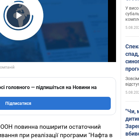
У висо
субаль
комплек
Play Video
сотень
5.08.20
Спека
спад,
сино
прог
змін
Зовсім
відсту
сі головного — підпишіться на Новини на
5.08.20
Підписатися
"Чи, 
дити
Заре
ія ООН повинна поширити остаточний
вбив
ивання при реалізації програми "Нафта в