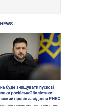
P NEWS
їна буде знищувати пускові
овки російської балістики:
нський провів засідання РНБО
держави заявив, що установки будуть