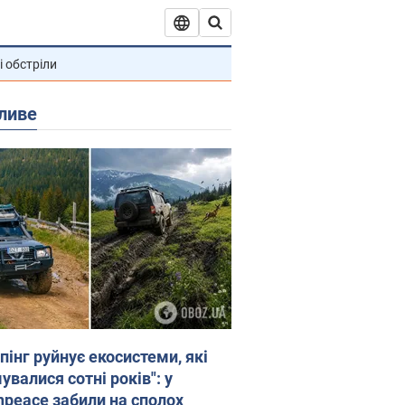
і обстріли
ливе
пінг руйнує екосистеми, які
валися сотні років": у
npeace забили на сполох