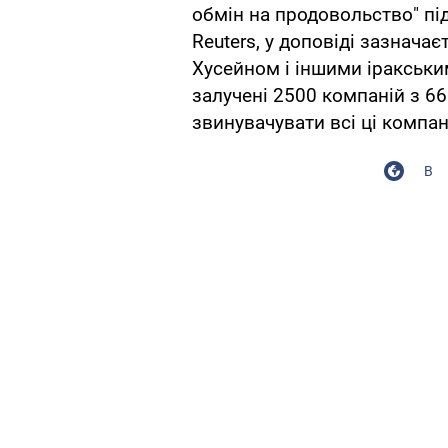
обмін на продовольство" під 
Reuters, у доповіді зазнача
Хусейном і іншими іракськ
залучені 2500 компаній з 66
звинувачувати всі ці компан
В