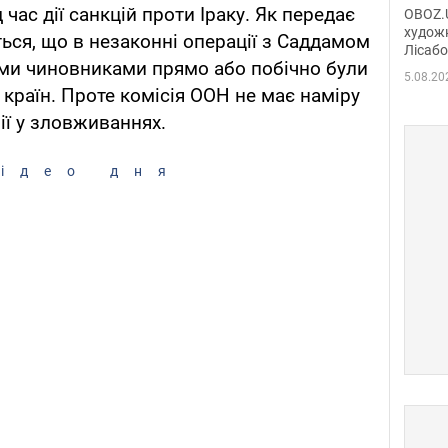
диси
час дії санкцій проти Іраку. Як передає
OBOZ.U
Горсь
художн
ється, що в незаконні операції з Саддамом
Лісабо
Дмит
ими чиновниками прямо або побічно були
в По
5.08.20
 країн. Проте комісія ООН не має наміру
ії у зловживаннях.
ідео дня