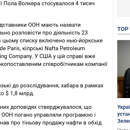
ії Пола Волкера стосувалося 4 тисяч
редставники ООН мають назвати
TO
льно розповісти про діяльність 23
в цьому списку включено нью-йоркське
de Paris, кіпрські Nafta Petroleum
ding Company. У США у цій справі вже
окопоставленим співробітникам компанії
зькі до розслідування, хабара в рамках
о $ 1,8 млрд.
них доповідях стверджувалося, що
Укра
устан
ки ООН погано управляли програмою і
Зеле
нав про тіньову продажу нафти в обхід
Глава 