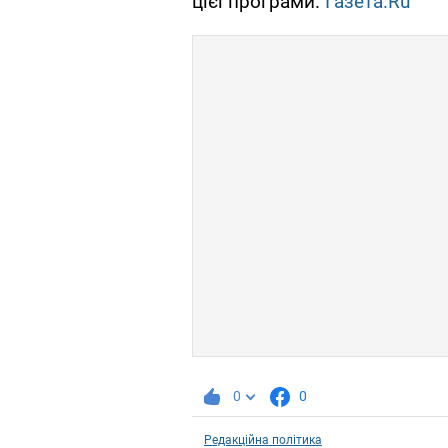
цієї програми.
Газета.Ru
0
0
Редакційна політика