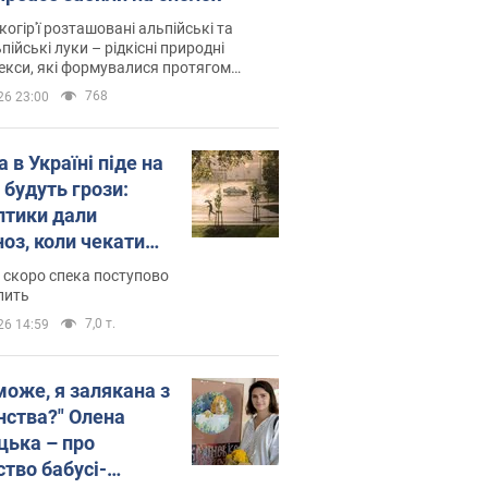
когір'ї розташовані альпійські та
пійські луки – рідкісні природні
си, які формувалися протягом
 років
768
26 23:00
 в Україні піде на
 будуть грози:
птики дали
ноз, коли чекати
и погоди
 скоро спека поступово
пить
7,0 т.
26 14:59
може, я залякана з
нства?" Олена
цька – про
ство бабусі-