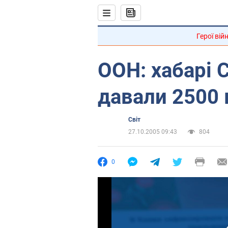
Герої вій
ООН: хабарі 
давали 2500 
Світ
27.10.2005 09:43
804
0