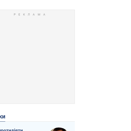
ки
протидіяти