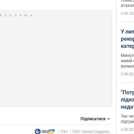
атаков
5.08.20
У ли
рекор
кате
опри
Минуло
живій 
великі
5.08.20
"Пот
підх
нада
дост
Так чи
Підписатися
прим
підтр
6.08.20
Світ
ООН: хабарі Саддаму...