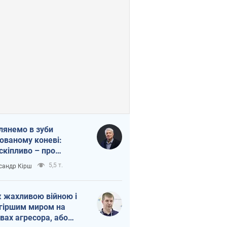
лянемо в зуби
ованому коневі:
скіпливо – про
омогу Україні
5,5 т.
сандр Кірш
 жахливою війною і
гіршим миром на
вах агресора, або