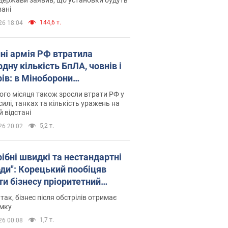
ані
144,6 т.
26 18:04
пні армія РФ втратила
дну кількість БпЛА, човнів і
рів: в Міноборони
люднили статистику
го місяця також зросли втрати РФ у
силі, танках та кількість уражень на
й відстані
5,2 т.
26 20:02
рібні швидкі та нестандартні
оди": Корецький пообіцяв
ти бізнесу пріоритетний
уп до наявних складських
 так, бізнес після обстрілів отримає
іщень
имку
1,7 т.
26 00:08