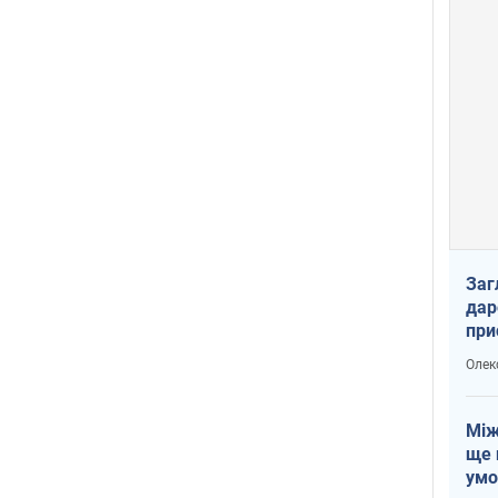
Заг
дар
при
доп
Олек
Між
ще 
умо