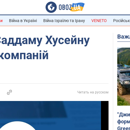
ни
Війна в Україні
Війна Ізраїлю та Ірану
VENETO
Російськ
Важ
Саддаму Хусейну
компаній
Читать на русском
"Джи
форму
Gree