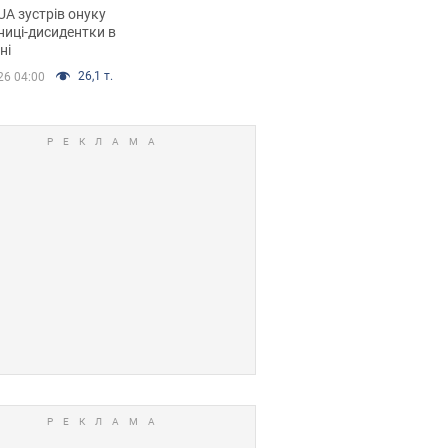
дентки Алли
A зустрів онуку
кої, критику
иці-дисидентки в
ні
ра Стуса та втечу
ртугалію з 5 дітьми
26,1 т.
26 04:00