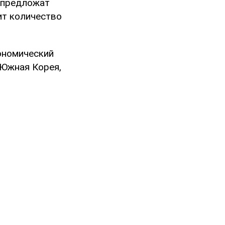
е предложат
ит количество
кономический
 Южная Корея,