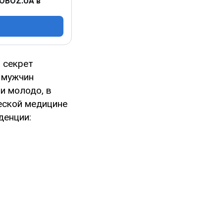
 OBOZ.UA в
 секрет
 мужчин
и молодо, в
еской медицине
денции: