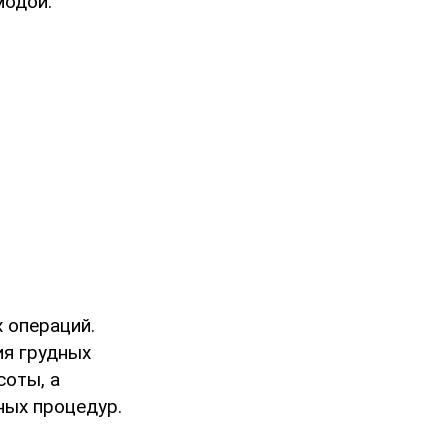
модой.
 операций.
ия грудных
соты, а
ных процедур.