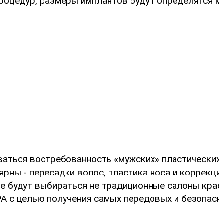
процедур, размеры имплантов будут определятся 
иваться востребованность «мужских» пластических
рны - пересадки волос, пластика носа и коррекц
ще будут выбираться не традиционные салоны кра
A с целью получения самых передовых и безопас