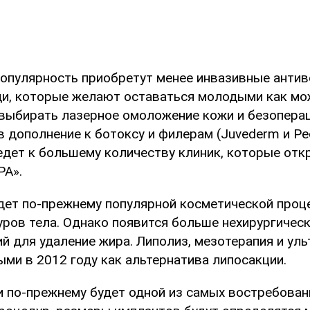
популярность приобретут менее инвазивные анти
и, которые желают оставаться молодыми как мо
 выбирать лазерное омоложение кожи и безопер
 дополнение к ботоксу и филерам (Juvederm и Ре
едет к большему количеству клиник, которые отк
PA».
удет по-прежнему популярной косметической проц
уров тела. Однако появится больше нехирургичес
й для удаление жира. Липолиз, мезотерапия и уль
ми в 2012 году как альтернатива липосакции.
ди по-прежнему будет одной из самых востребова