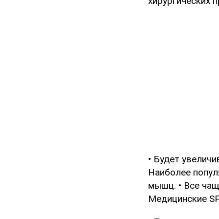
хирургических 
• Будет увелич
Наиболее популя
мышц. • Все ча
Медицинские SP