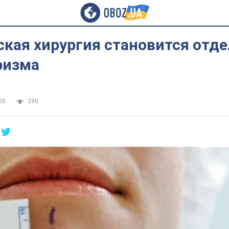
ская хирургия становится отд
ризма
00
390