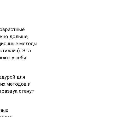
возрастные
жно дольше,
ационные методы
стилайн). Эта
роют у себя
едурой для
ких методов и
тразвук станут
нных