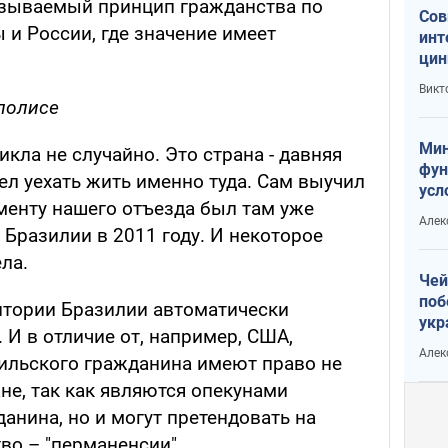
называемый принцип гражданства по
Сов
ы и России, где значение имеет
инт
цин
или
Викт
Тра
полисе
Мин
икла не случайно. Это страна - давняя
фун
ел уехать жить именно туда. Сам выучил
усл
менту нашего отъезда был там уже
вое
Алек
Бразилии в 2011 году. И некоторое
ла.
Чей
поб
итории Бразилии автоматически
укр
 И в отличие от, например, США,
чин
Алек
ильского гражданина имеют право не
наз
ане, так как являются опекунами
анина, но и могут претендовать на
во – "перманенсии".