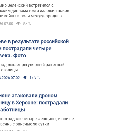
рвью с Безсмертным
ир Зеленский встретился с
нским дипломатом и изложил новое
ие войны и роли международных
ров в борьбе с Россией
8,7 т.
26 07:00
еве в результате российской
и пострадали четыре
века. Фото
продолжает регулярный ракетный
р столицы
17,5 т.
8.2026 07:02
ияне атаковали дроном
ницу в Херсоне: пострадали
аботницы
пострадали четыре женщины, и они не
венные раненые за сутки