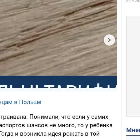
8.08.20
нцам в Польше
страивала. Понимали, что если у самих
аспортов шансов не много, то у ребенка
Мн
огда и возникла идея рожать в той