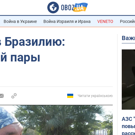
Война в Украине
Война Израиля и Ирана
VENETO
Россий
Важ
в Бразилию:
ой пары
Читати українською
АЗС 
повы
расс