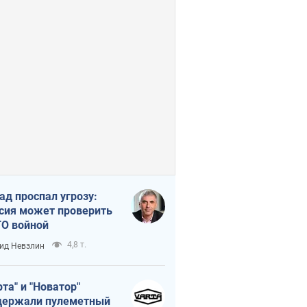
ад проспал угрозу:
сия может проверить
О войной
4,8 т.
ид Невзлин
рта" и "Новатор"
ержали пулеметный