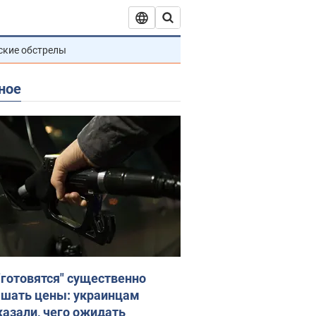
ские обстрелы
ное
"готовятся" существенно
шать цены: украинцам
казали, чего ожидать