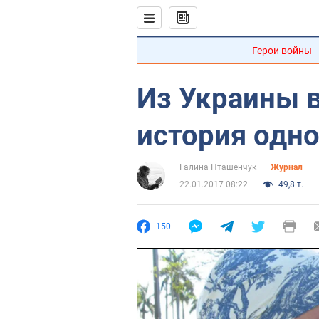
Герои войны
Из Украины 
история одн
Галина Пташенчук
Журнал
22.01.2017 08:22
49,8 т.
150