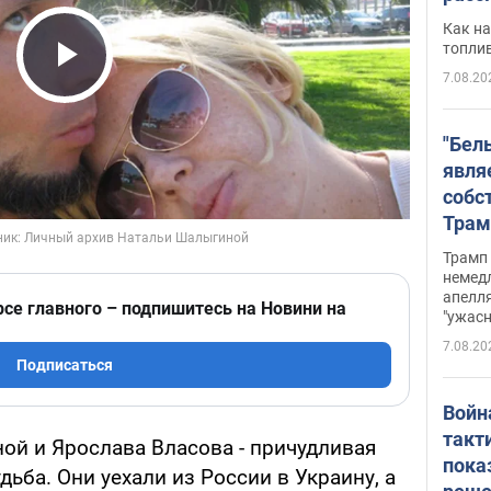
Как на
топли
7.08.20
Play Video
"Бел
явля
собс
Трам
прио
Трамп 
стро
немед
апелля
баль
рсе главного – подпишитесь на Новини на
"ужас
стои
7.08.20
долл
Подписаться
Войн
такт
ой и Ярослава Власова - причудливая
пока
дьба. Они уехали из России в Украину, а