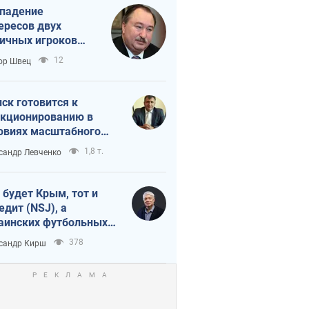
падение
ересов двух
ичных игроков
 тайный план
12
ор Швец
мпа и Путина?
ск готовится к
кционированию в
овиях масштабного
нного кризиса
1,8 т.
сандр Левченко
 будет Крым, тот и
едит (NSJ), а
аинских футбольных
овников могут
378
сандр Кирш
вать убийцами