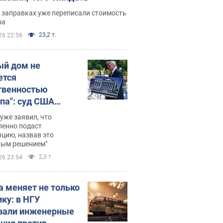
 заправках уже переписали стоимость
ва
23,2 т.
26 22:56
ый дом не
ется
твенностью
па": суд США
становил
уже заявил, что
ительство
ленно подаст
цию, назвав это
ного зала
ным решением"
мостью 400 млн
2,3 т.
26 23:54
аров
а меняет не только
ику: в НГУ
зали инженерные