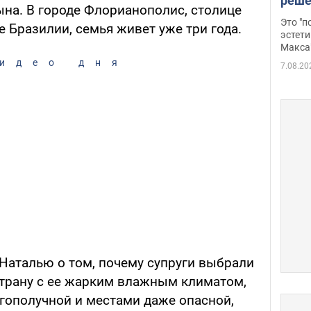
реше
сына. В городе Флорианополис, столице
росс
Это "
е Бразилии, семья живет уже три года.
дрон
эстети
Макса
идео дня
7.08.20
 Наталью о том, почему супруги выбрали
страну с ее жарким влажным климатом,
ополучной и местами даже опасной,