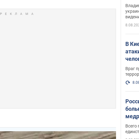
Инте
Владим
украи
виден
партне
8.08.20
В Ки
атак
чело
Враг 
терро
8.0
Росс
боль
медр
Всего 
единст