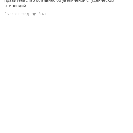
правительство объявило об увеличении студенческих
стипендий
9 часов назад
8,4 т.