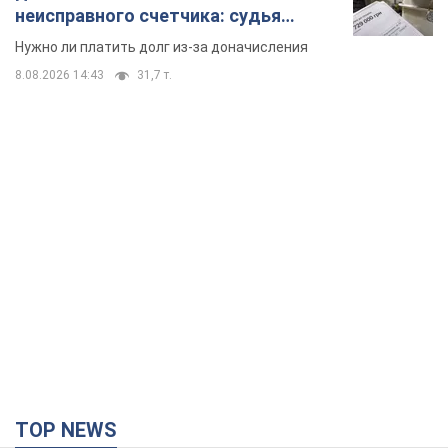
неисправного счетчика: судья
вынес неожиданное решение
Нужно ли платить долг из-за доначисления
8.08.2026 14:43
31,7 т.
TOP NEWS