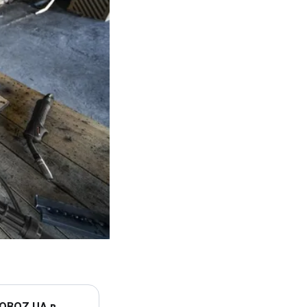
 OBOZ.UA в