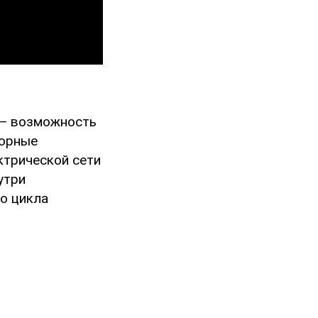
 — возможность
торные
ктрической сети
утри
о цикла