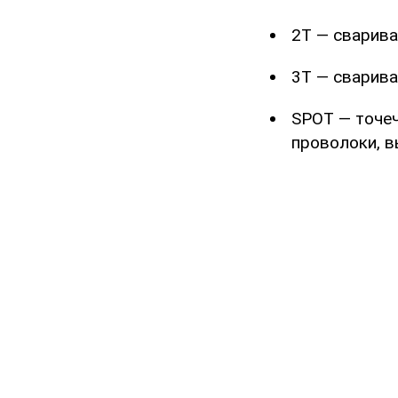
2Т — сварива
3Т — сварив
SPOT — точеч
проволоки, в