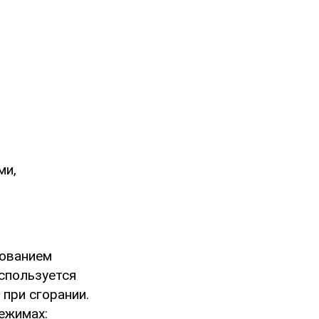
ми,
зованием
используется
при сгорании.
ежимах: