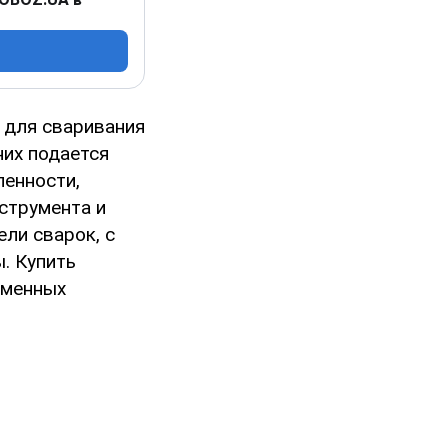
 для сваривания
них подается
енности,
струмента и
ли сварок, с
. Купить
рменных