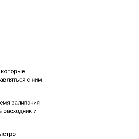
 которые
авляться с ним
ремя залипания
ь расходник и
быстро