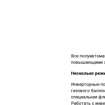
Все полуавтома
повышающими э
Несколько реж
Инверторные по
газового баллон
специальная фл
Работать с инв