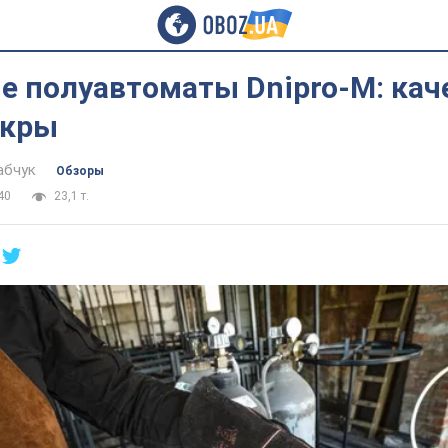
 полуавтоматы Dnipro-M: кач
скры
абчук
Обзоры
40
23,1 т.