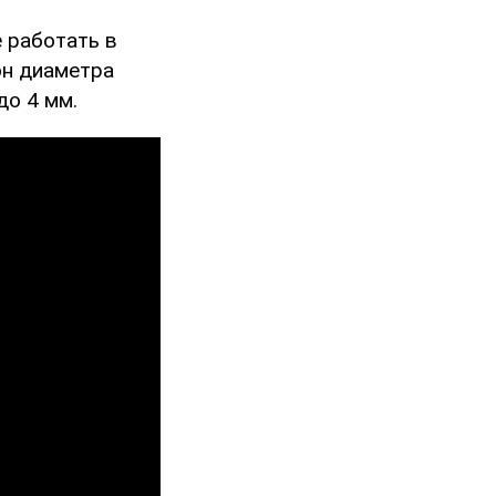
 работать в
он диаметра
до 4 мм.