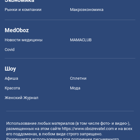
Рынки и компании
Mакроэкономика
MedOboz
Новости медицины
MAMACLUB
Covid
Шоу
Афиша
Сплетни
Красота
Мода
Женский Журнал
Использование любых материалов (в том числе фото- и видео-),
размещенных на этом сайте
https://www.obozrevatel.com
и на всех
его поддоменах, в любом виде строго запрещено.
Разрешается использование при получении письменного