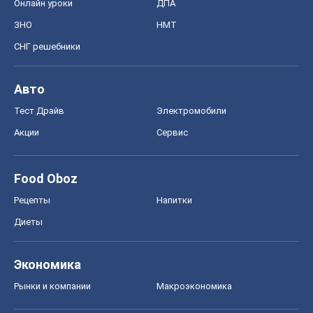
Рецепты
Напитки
Диеты
Экономика
Рынки и компании
Mакроэкономика
MedOboz
Новости медицины
MAMACLUB
Шоу
Афиша
Сплетни
Красота
Мода
Женский Журнал