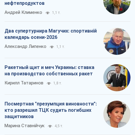
Посмертная "презумпция виновности":
кто разрешил ТЦК судить погибших
защитников
Марина Ставнійчук
4,5 т.
Все мнения
О компании
Команда
Правовая информация
Политика
конфиденциальности
Реклама на сайте
Документы