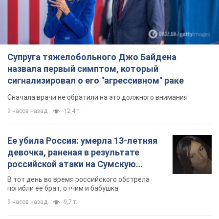
Ее убила Россия: умерла 13-летняя
девочка, раненая в результате
российской атаки на Сумскую
область. Фото
В тот день во время российского обстрела
погибли ее брат, отчим и бабушка
9 часов назад
9,7 т.
Почему в СССР врачи носили только
белые халаты
В этом был как практический, так и
символический смысл
8 часов назад
4,3 т.