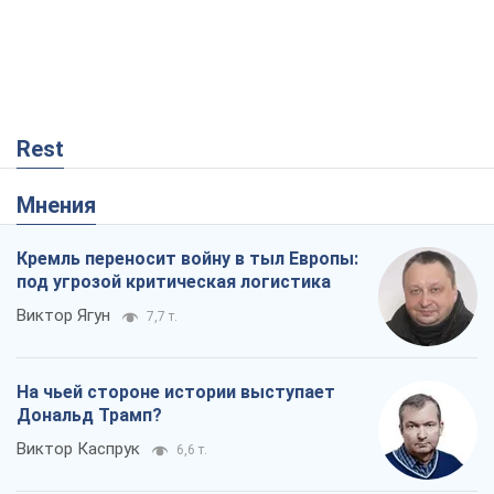
Виктор Ягун
7,7 т.
На чьей стороне истории выступает
Дональд Трамп?
Виктор Каспрук
6,6 т.
В Киеве вырубили более 300 крупных
деревьев ради теплотрассы и вопреки
Генплану
Владислав Самойленко
564