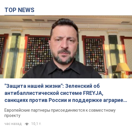
"Защита нашей жизни": Зеленский об
антибаллистической системе FREYJA,
санкциях против России и поддержке аграриев.
Видео
Европейские партнеры присоединяются к совместному
проекту
час назад
10,1 т.
"Балистика убивает людей": Сикорский призвал
обсудить перехват вражеских ракет над
Украиной
Глава МИД Польши призвал сбивать российские ракеты над
Украиной
час назад
2,8 т.
Налоговая служба передаст Минобороны
данные о мужчинах в возрасте от 18 до 60 лет:
зачем это нужно