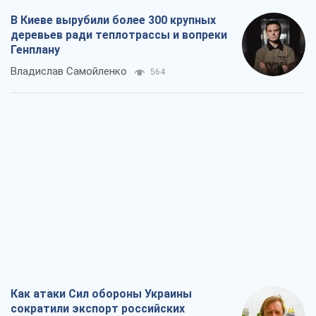
Как атаки Сил обороны Украины
сократили экспорт российских
нефтепродуктов
Андрей Клименко
1,1 т.
Два супертурнира Магучих: спортивній
календарь осени-2026
Александр Липенко
1,1 т.
Ракетный щит и меч Украины: ставка
на производство собственных ракет
Кирилл Татаринов
1,8 т.