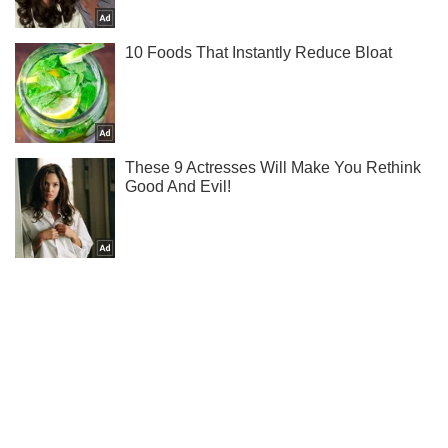
Подпишись на наш Telegram . Присылаем лишь "горящие"
новости!
Подписаться
Подписаться
Технологии
Джон Сноу оседлал...