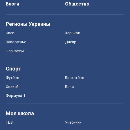
Хоккей
Бокс
Формула-1
Моя школа
ГДЗ
Учебники
Онлайн уроки
ДПА
ЗНО
НМТ
СНГ решебники
Авто
Тест Драйв
Электромобили
Акции
Сервис
Food Oboz