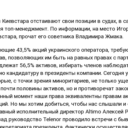
 Киевстара отстаивают свои позиции в судах, в с
я топ-менеджмент. По информации, на место Иго
встара, прочат его советника Владимира Жмака.
еющие 43,5% акций украинского оператора, требу
ав, позволяющих им быть на равных правах с пар
длежат 56,5% активов, избирать членов наблюда
ою кандидатуру в президенты компании. Сегодня 
рые, с точки зрения миноритариев, не только ущ
 почти половины активов, но и противоречат зак
анный момент наши права эквивалентны правам ак
ций. Но мы хотим добиться, чтобы нас слышали и 
лавный исполнительный директор Altimо Алексей Р
зад руководство Telenor проводило встречи с бы
екретариата президента, фактически осуществля