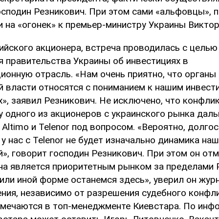
осподин Резникович. При этом сами «альфовцы», 
и на «огонек» к премьер-министру Украины Виктор
ийского акционера, встреча проводилась с целью
 правительства Украины об инвестициях в
ионную отрасль. «Нам очень приятно, что органы
й власти относятся с пониманием к нашим инвест
х», заявил Резникович. Не исключено, что конфли
у одного из акционеров с украинского рынка дал
Altimo и Telenor под вопросом. «Вероятно, долго
у нас с Telenor не будет изначально динамика на
», говорит господин Резникович. При этом он отм
на является приоритетным рынком за пределами 
или иной форме останемся здесь», уверил он жур
ния, независимо от разрешения судебного конфл
амечаются в топ-менеджменте Киевстара. По инфо