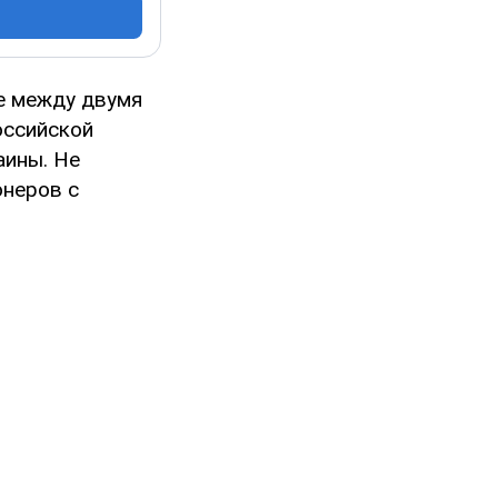
е между двумя
оссийской
аины. Не
онеров с