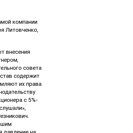
амой компании
ря Литовченко,
ют внесения
тнером,
тельного совета
устав содержит
емляют их права
онодательству
ционера с 5%-
слушали»,
езникович.
вшим
я давление на