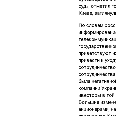
суд», отметил г
Киеве, заглянул
По словам росс
информирования
телекоммуникац
государственно
приветствуют и
привести к уход
сотрудничество 
сотрудничества 
была негативной
компании Украи
ивесторы в той 
Большие измене
акционерами, н