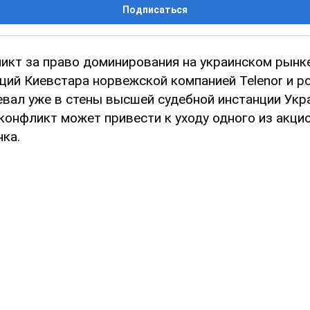
Подписаться
икт за право доминирования на украинском рынк
ций Киевстара норвежской компанией Telenor и р
евал уже в стены высшей судебной инстанции Укр
конфликт может привести к уходу одного из акци
ка.