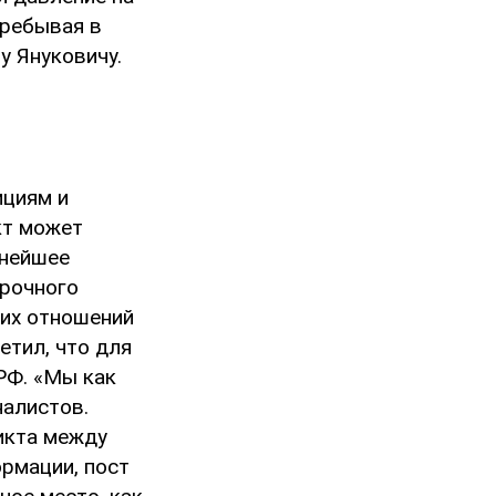
пребывая в
у Януковичу.
ициям и
кт может
ьнейшее
срочного
ших отношений
етил, что для
РФ. «Мы как
налистов.
икта между
рмации, пост