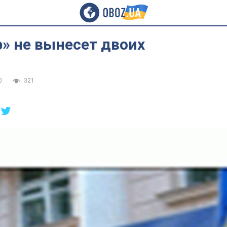
» не вынесет двоих
0
321