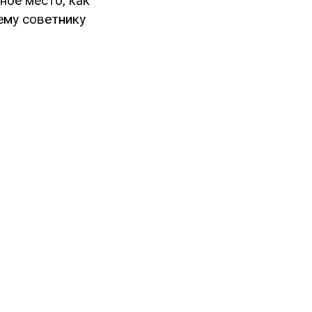
ное место, как
ему советнику