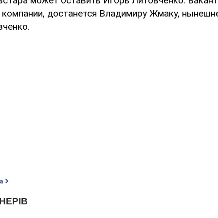
встара может оставить Игорь Литовченко. Вакант
 компании, достанется Владимиру Жмаку, нынешн
вченко.
а