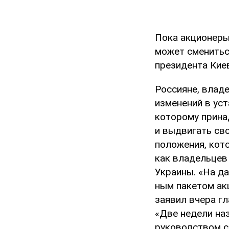
Пока акционеры
может сменитьс
президента Кие
Россияне, влад
изменений в уст
которому прина
и выдвигать св
положения, кото
как владельцев
Украины. «На д
ным пакетом ак
заявил вчера г
«Две недели на
руководством с