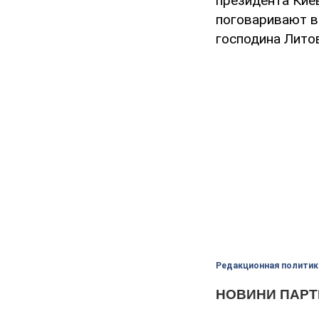
президента Кие
поговаривают в
господина Лито
Редакционная политик