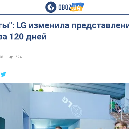
ы": LG изменила представлени
за 120 дней
08
624