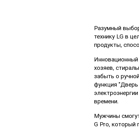
Разумный выбор
технику LG в ц
продукты, спос
Инновационный 
хозяев, стирал
забыть о ручно
функция "Дверь
электроэнергии 
времени.
Мужчины смогут
G Pro, который 