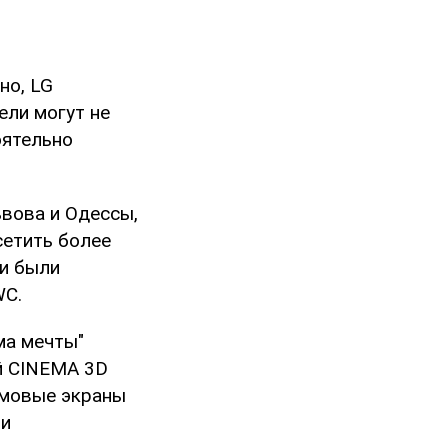
но, LG
ели могут не
оятельно
вова и Одессы,
сетить более
ки были
WC.
ма мечты"
й CINEMA 3D
ймовые экраны
ми