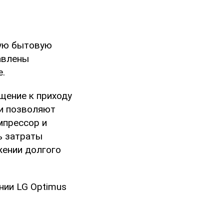
ную бытовую
авлены
е.
щение к приходу
ки позволяют
мпрессор и
ь затраты
жении долгого
нии LG Optimus