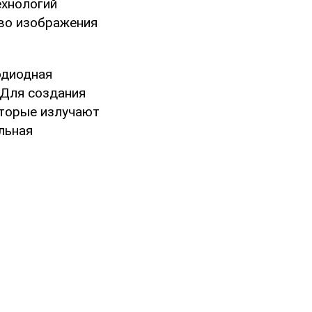
ехнологий
тво изображения
одиодная
 Для создания
оторые излучают
льная