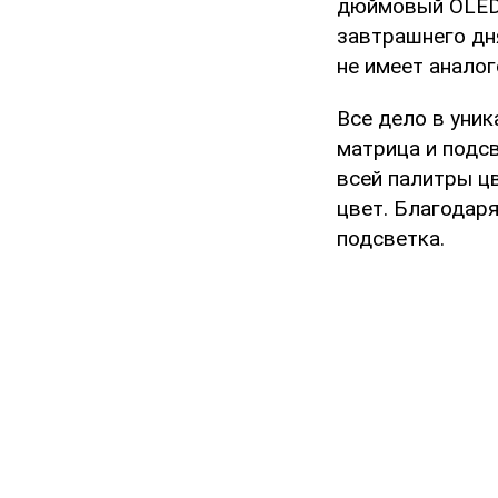
дюймовый OLED-
завтрашнего дня
не имеет аналог
Все дело в уни
матрица и подс
всей палитры ц
цвет. Благодар
подсветка.