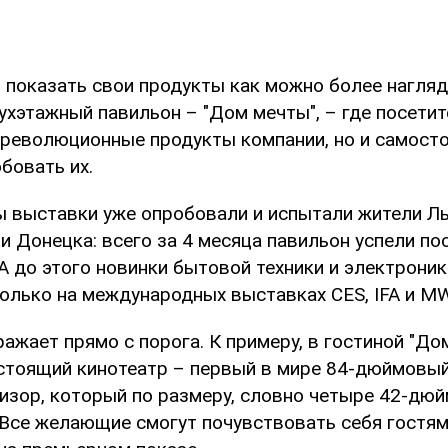
 показать свои продукты как можно более нагляд
хэтажный павильон – "Дом мечты", – где посетит
 революционные продукты компании, но и самост
бовать их.
ы выставки уже опробовали и испытали жители Ль
и Донецка: всего за 4 месяца павильон успели по
А до этого новинки бытовой техники и электрони
олько на международных выставках CES, IFA и M
ажает прямо с порога. К примеру, в гостиной "До
стоящий кинотеатр – первый в мире 84-дюймовы
изор, который по размеру, словно четыре 42-дю
 Все желающие смогут почувствовать себя гостя