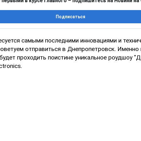
 первыми в курсе главного – подпишитесь на Новини на
Подписаться
ресуется самыми последними инновациями и техни
советуем отправиться в Днепропетровск. Именно 
будет проходить поистине уникальное роудшоу "Д
tronics.