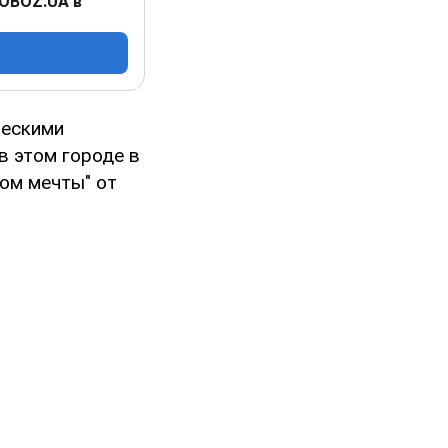
 OBOZ.UA в
ческими
в этом городе в
ом мечты" от