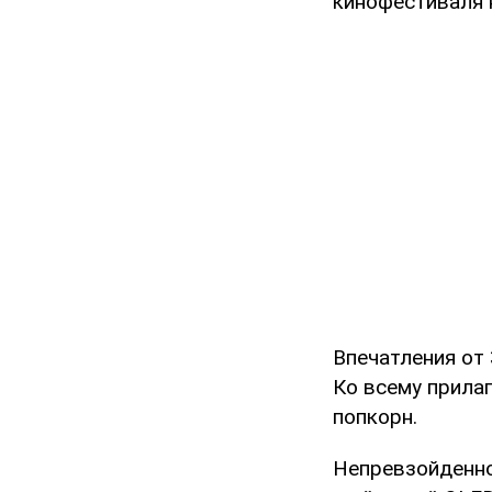
кинофестиваля 
Впечатления от
Ко всему прила
попкорн.
Непревзойденно