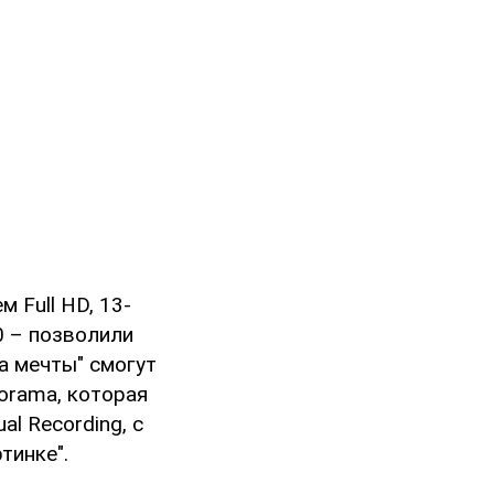
 Full HD, 13-
0 – позволили
а мечты" смогут
orama, которая
l Recording, с
тинке".