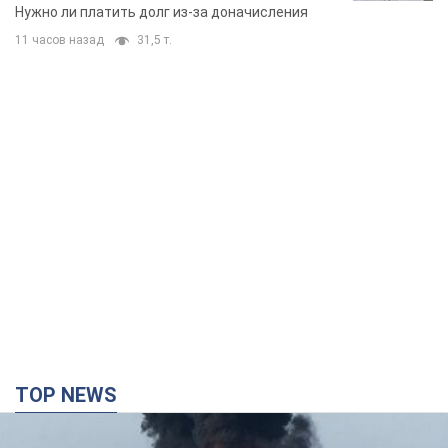
вынес неожиданное решение
Нужно ли платить долг из-за доначисления
11 часов назад
31,5 т.
TOP NEWS