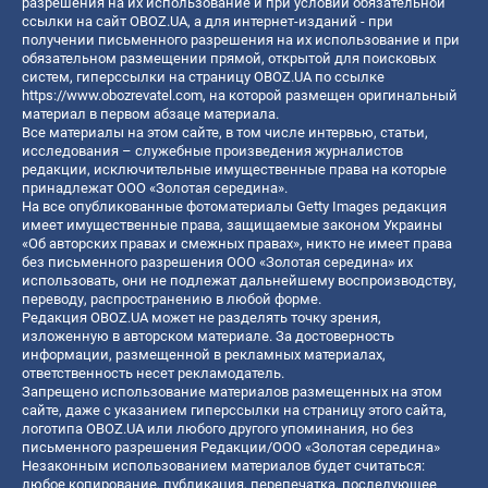
разрешения на их использование и при условии обязательной
ссылки на сайт OBOZ.UA, а для интернет-изданий - при
получении письменного разрешения на их использование и при
обязательном размещении прямой, открытой для поисковых
систем, гиперссылки на страницу OBOZ.UA по ссылке
https://www.obozrevatel.com
, на которой размещен оригинальный
материал в первом абзаце материала.
Все материалы на этом сайте, в том числе интервью, статьи,
исследования – служебные произведения журналистов
редакции, исключительные имущественные права на которые
принадлежат ООО «Золотая середина».
На все опубликованные фотоматериалы Getty Images редакция
имеет имущественные права, защищаемые законом Украины
«Об авторских правах и смежных правах», никто не имеет права
без письменного разрешения ООО «Золотая середина» их
использовать, они не подлежат дальнейшему воспроизводству,
переводу, распространению в любой форме.
Редакция OBOZ.UA может не разделять точку зрения,
изложенную в авторском материале. За достоверность
информации, размещенной в рекламных материалах,
ответственность несет рекламодатель.
Запрещено использование материалов размещенных на этом
сайте, даже с указанием гиперссылки на страницу этого сайта,
логотипа OBOZ.UA или любого другого упоминания, но без
письменного разрешения Редакции/ООО «Золотая середина»
Незаконным использованием материалов будет считаться:
любое копирование, публикация, перепечатка, последующее