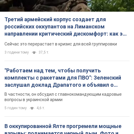
Третий армейский корпус создает для
российских оккупантов на Лиманском
направлении критический дискомфорт: как это
удалось
Сейчас это перерастает в кризис для всей группировки
3 години тому
37,5 т.
"Работаем над тем, чтобы получить
комплекты с ракетами для ПВО": Зеленский
заслушал доклад Драпатого и объявил о
новых мерах
В частности, он обсудил с главнокомандующим кадровые
вопросы в украинской армии
5 годин тому
4,6 т.
В оккупированной Ялте прогремели мощные
взрывы: поднимается черный дым. Фото и