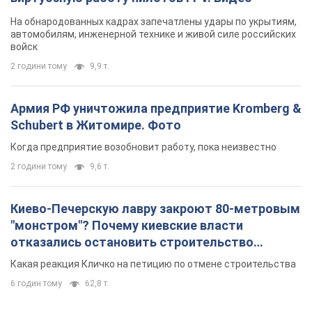
На обнародованных кадрах запечатлены удары по укрытиям,
автомобилям, инженерной технике и живой силе российских
войск
2 години тому
9,9 т.
Армия РФ уничтожила предприятие Kromberg &
Schubert в Житомире. Фото
Когда предприятие возобновит работу, пока неизвестно
2 години тому
9,6 т.
Киево-Печерскую лавру закроют 80-метровым
"монстром"? Почему киевские власти
отказались остановить строительство
небоскреба "московского верующего"
Какая реакция Кличко на петицию по отмене строительства
6 годин тому
62,8 т.