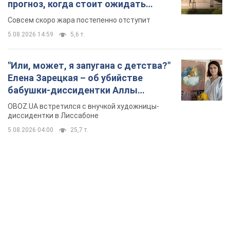
прогноз, когда стоит ожидать
изменения погоды
Совсем скоро жара постепенно отступит
5.08.2026 14:59
5,6 т.
"Или, может, я запугана с детства?"
Елена Зарецкая – об убийстве
бабушки-диссидентки Аллы
Горской, критике сына Стуса и
OBOZ.UA встретился с внучкой художницы-
бегстве в Португалию с пятью
диссидентки в Лиссабоне
детьми
5.08.2026 04:00
25,7 т.