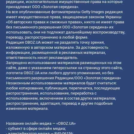
редакции, исключительные имущественные права на которые
принадлежат ООО «Золотая середина».
На все опубликованные фотоматериалы Getty Images редакция
имеет имущественные права, защищаемые законом Украины
«Об авторских правах и смежных правах», никто не имеет права
без письменного разрешения ООО «Золотая середина» их
использовать, они не подлежат дальнейшему воспроизводству,
переводу, распространению в любой форме.
Редакция OBOZ.UA может не разделять точку зрения,
изложенную в авторском материале. За достоверность
информации, размещенной в рекламных материалах,
ответственность несет рекламодатель.
Запрещено использование материалов размещенных на этом
сайте, даже с указанием гиперссылки на страницу этого сайта,
логотипа OBOZ.UA или любого другого упоминания, но без
письменного разрешения Редакции/ООО «Золотая середина»
Незаконным использованием материалов будет считаться:
любое копирование, публикация, перепечатка, последующее
распространение, использование, переработка с
использованием, включением в состав других материалов,
распространение, адаптация, перевод и другие подобные
изменения материала.
Название онлайн медиа — «OBOZ.UA»
- субъект в сфере онлайн медиа;
- идентификатор медиа — R40-06156;