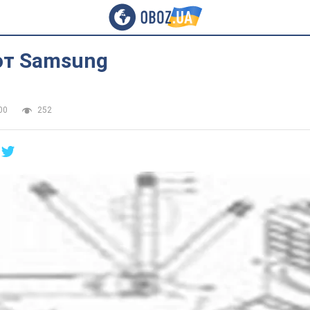
от Samsung
00
252