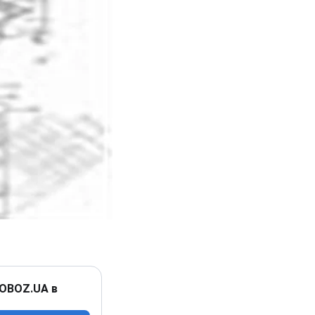
 OBOZ.UA в