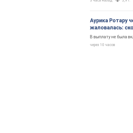
3 часа назад
5,9 т.
Аурика Ротару ч
жаловалась: ск
В выплату не была в
через 10 часов