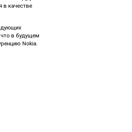
я в качестве
ледующих
 что в будущем
уренцию Nokia.