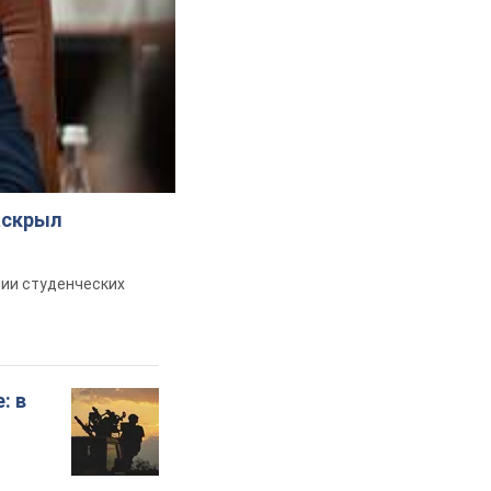
аскрыл
ии студенческих
: в