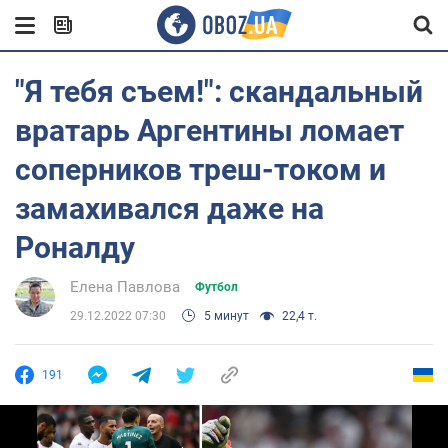
"Я тебя съем!": скандальный
вратарь Аргентины ломает
соперников треш-током и
замахивался даже на
Роналду
Елена Павлова
Футбол
29.12.2022 07:30
5 минут
22,4 т.
191