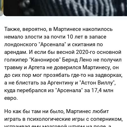
Также, вероятно, в Мартинесе накопилось
немало злости за почти 10 лет в запасе
лондонского "Арсенала" и скитания по
арендам. И если бы весной 2020-го основной
голкипер "Канониров" Бернд Лено не получил
травму и Артета не доверился Мартинесу, он
до сих пор мог прозябать где-то на задворках,
а не блистать за Аргентину и "Астон Виллу",
куда перебрался из "Арсенала" за 17,4 млн
евро.
Но как бы там ни было, Мартинес любит
играть в психологические игры с соперником,
устраивая ему мозговой штурм на поле, а