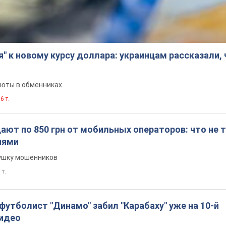
я" к новому курсу доллара: украинцам рассказали,
люты в обменниках
6 т.
ют по 850 грн от мобильных операторов: что не т
иями
вушку мошенников
 т.
утболист "Динамо" забил "Карабаху" уже на 10-й
Видео