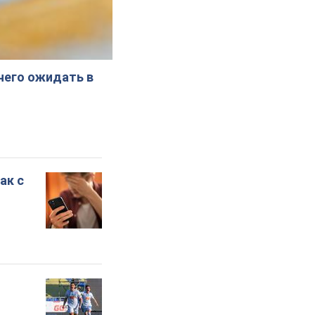
 чего ожидать в
ак с