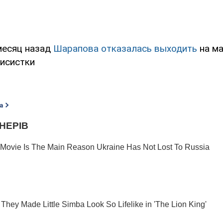
месяц назад
Шарапова отказалась выходить
на ма
нисистки
а