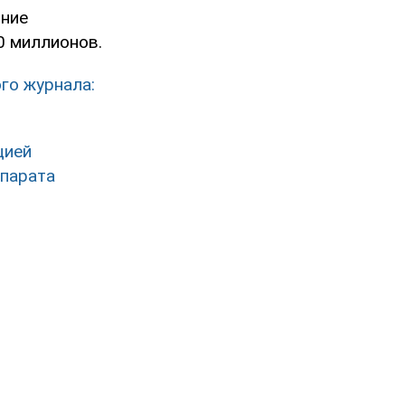
яние
0 миллионов.
го журнала:
цией
епарата