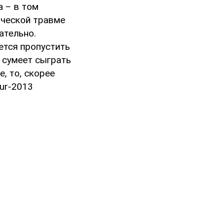
а – в том
нической травме
ательно.
ется пропустить
а сумеет сыграть
, то, скорее
our-2013