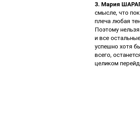
3. Мария ШАР
смысле, что пок
плеча любая тен
Поэтому нельзя
и все остальные
успешно хотя бы
всего, останетс
целиком перейде