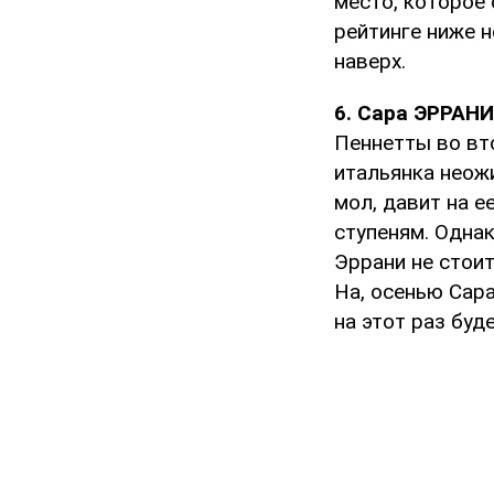
место, которое 
рейтинге ниже н
наверх.
6. Сара ЭРРАНИ
Пеннетты во вт
итальянка неож
мол, давит на е
ступеням. Однак
Эррани не стои
На, осенью Сара
на этот раз буде