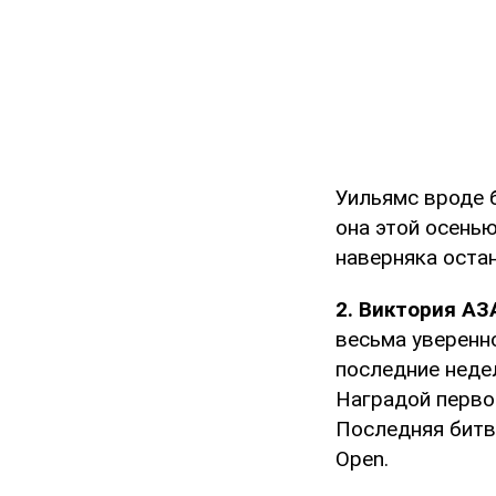
Уильямс вроде б
она этой осенью
наверняка остан
2. Виктория А
весьма уверенно
последние неде
Наградой первой
Последняя битв
Open.