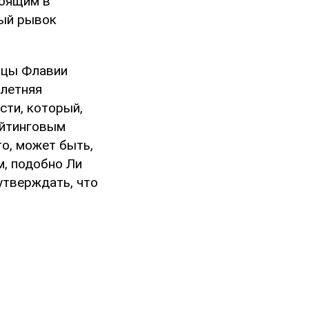
тоящим в
ный рывок
ницы Флавии
-летняя
сти, который,
ейтинговым
то, может быть,
м, подобно Ли
 утверждать, что