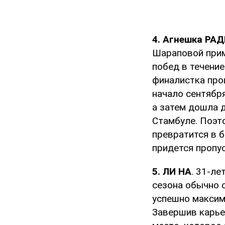
4. Агнешка РА
Шараповой приме
побед в течение
финалистка про
начало сентябр
а затем дошла д
Стамбуле. Поэт
превратится в б
придется пропу
5. ЛИ НА
. 31-ле
сезона обычно 
успешно максиму
Завершив карьер