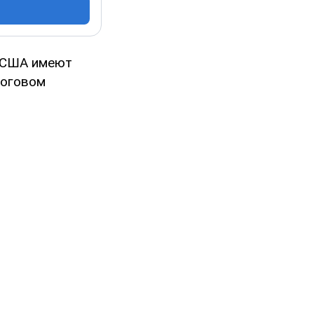
а США имеют
тоговом