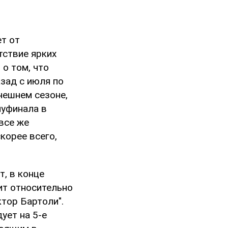
ет от
тствие ярких
 о том, что
зад с июля по
нешнем сезоне,
луфинала в
все же
корее всего,
т, в конце
ит относительно
ктор Бартоли".
ует на 5-е