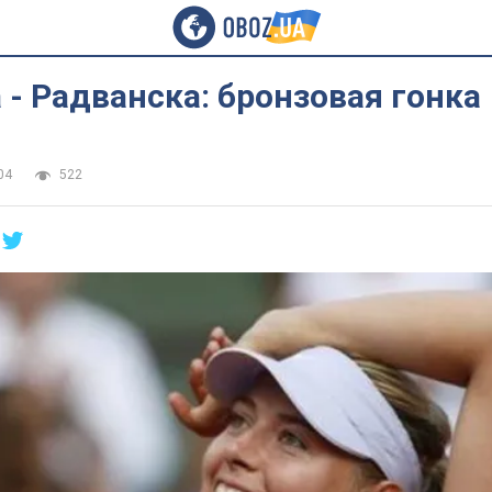
- Радванска: бронзовая гонка
04
522