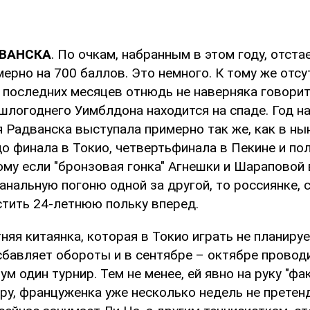
ДВАНСКА
. По очкам, набранным в этом году, отста
рно на 700 баллов. Это немного. К тому же отсу
 последних месяцев отнюдь не наверняка говорит
шлогоднего Уимблдона находится на спаде. Год на
я Радванска выступала примерно так же, как в ны
о финала в Токио, четвертьфинала в Пекине и по
ому если "бронзовая гонка" Агнешки и Шараповой 
анальную погоню одной за другой, то россиянке, с
стить 24-летнюю польку вперед.
тняя китаянка, которая в Токио играть не планируе
сбавляет обороты и в сентябре – октябре провод
м один турнир. Тем не менее, ей явно на руку "фа
у, француженка уже несколько недель не претенд