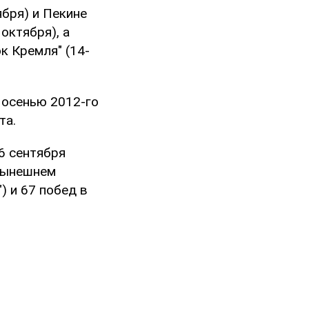
ября) и Пекине
октября), а
к Кремля" (14-
 осенью 2012-го
та.
6 сентября
 нынешнем
) и 67 побед в