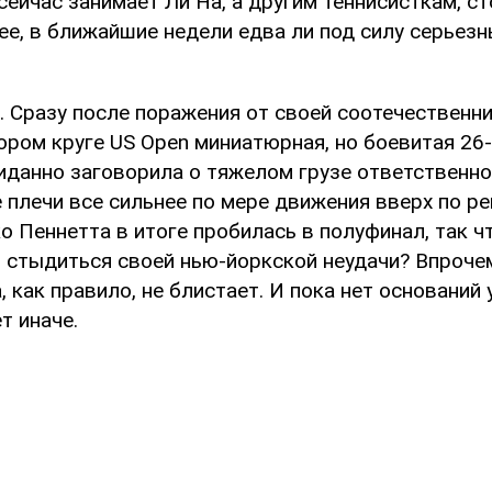
сейчас занимает Ли На, а другим теннисисткам, с
ее, в ближайшие недели едва ли под силу серьез
. Сразу после поражения от своей соотечествен
ором круге US Open миниатюрная, но боевитая 26
иданно заговорила о тяжелом грузе ответственно
е плечи все сильнее по мере движения вверх по р
о Пеннетта в итоге пробилась в полуфинал, так ч
т стыдиться своей нью-йоркской неудачи? Впроче
, как правило, не блистает. И пока нет оснований
т иначе.