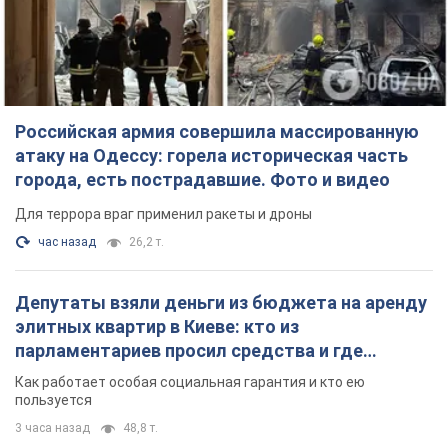
Депутаты взяли деньги из бюджета на аренду
элитных квартир в Киеве: кто из
парламентариев просил средства и где
поселился
Как работает особая социальная гарантия и кто ею
пользуется
3 часа назад
48,8 т.
Российская армия обстреляла два соседних
многоэтажных дома в Харькове: двое
погибших, более 20 пострадавших
Враг умышленно бьет по жилым домам
17 минут назад
2,6 т.