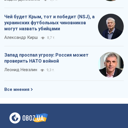
Все мнения
О компании
Команда
Правовая информация
Политика
конфиденциальности
Реклама на сайте
Документы
Редакционная политика
Журналисты OBOZ.UA на месте
событий
OBOZ.UA
Политика
Мир
Расследования