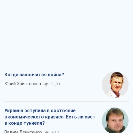
Юрий Христензен
11,3 т.
Украина вступила в состояние
экономического кризиса. Есть ли свет
в конце туннеля?
Вадим Денисенко
9,1 т.
Чей будет Крым, тот и победит (NSJ), а
украинских футбольных чиновников
могут назвать убийцами
Александр Кирш
8,7 т.
Запад проспал угрозу: Россия может
проверить НАТО войной
Леонид Невзлин
9,3 т.