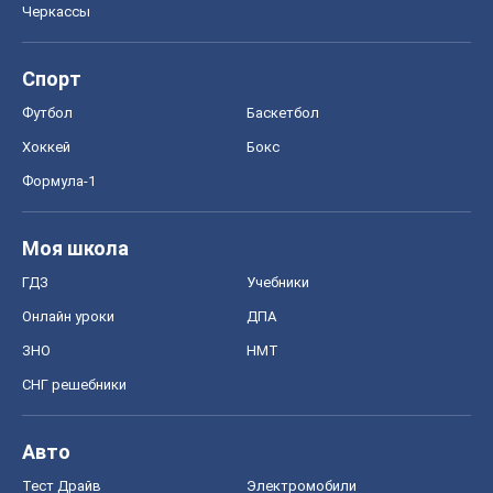
Онлайн уроки
ДПА
ЗНО
НМТ
СНГ решебники
Авто
Тест Драйв
Электромобили
Акции
Сервис
Food Oboz
Рецепты
Напитки
Диеты
Экономика
Рынки и компании
Mакроэкономика