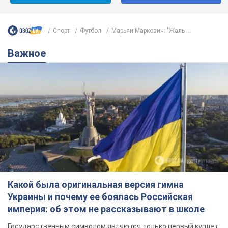
Какой была оригинальная версия гимна
Украины и почему ее боялась Российская
империя: об этом не рассказывают в школе
Государственным символом являются только первый куплет
и припев песни
час назад
2,8 т.
Александру Пономареву – 53: что
известно о трех детях секс-
символа 90-х и как они выглядят
Несмотря на развитие карьеры, артист не
забывал о личном счастье
6 часов назад
6,8 т.