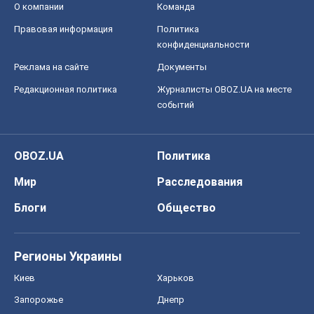
Блоги
Общество
Регионы Украины
Киев
Харьков
Запорожье
Днепр
Черкассы
Спорт
Футбол
Баскетбол
Хоккей
Бокс
Формула-1
Моя школа
ГДЗ
Учебники