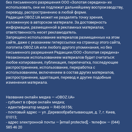
без письменного разрешения ООО «Золотая середина» их
использовать, они не подлежат дальнейшему воспроизводству,
переводу, распространению в любой форме.
Редакция OBOZ.UA может не разделять точку зрения,
изложенную в авторском материале. За достоверность
информации, размещенной в рекламных материалах,
ответственность несет рекламодатель.
Запрещено использование материалов размещенных на этом
сайте, даже с указанием гиперссылки на страницу этого сайта,
логотипа OBOZ.UA или любого другого упоминания, но без
письменного разрешения Редакции/ООО «Золотая середина»
Незаконным использованием материалов будет считаться:
любое копирование, публикация, перепечатка, последующее
распространение, использование, переработка с
использованием, включением в состав других материалов,
распространение, адаптация, перевод и другие подобные
изменения материала.
Название онлайн медиа — «OBOZ.UA»
- субъект в сфере онлайн медиа;
- идентификатор медиа — R40-06156;
- почтовый адрес — ул. Деревообрабатывающая, д. 7, г. Киев,
01013;
- адрес электронной почты —
[email protected]
; - телефон — (044)
585 46 20