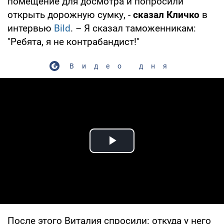
помещение для досмотра и попросили
открыть дорожную сумку, -
сказал Кличко
в
интервью
Bild
. – Я сказал таможенникам:
"Ребята, я не контрабандист!"
Видео дня
Play Video
После этого Виталия спросили: откуда у него