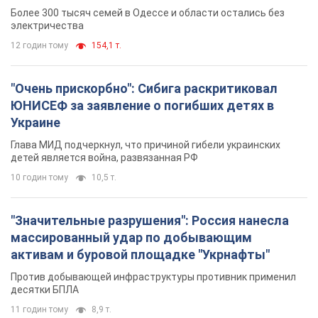
противника. Видео
Более 300 тысяч семей в Одессе и области остались без
электричества
12 годин тому
154,1 т.
"Очень прискорбно": Сибига раскритиковал
ЮНИСЕФ за заявление о погибших детях в
Украине
Глава МИД подчеркнул, что причиной гибели украинских
детей является война, развязанная РФ
10 годин тому
10,5 т.
"Значительные разрушения": Россия нанесла
массированный удар по добывающим
активам и буровой площадке "Укрнафты"
Против добывающей инфраструктуры противник применил
десятки БПЛА
11 годин тому
8,9 т.