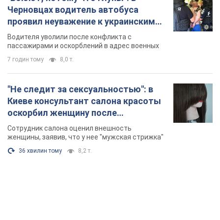
Черновцах водитель автобуса
проявил неуважение к украинским
военным и поплатился за это.
Водителя уволили после конфликта с
Видео
пассажирами и оскорблений в адрес военных
7 годин тому
8,0 т.
"Не следит за сексуальностью": в
Киеве консультант салона красоты
оскорбил женщину после
химиотерапии, разгорелся скандал.
Сотрудник салона оценил внешность
Фото
женщины, заявив, что у нее "мужская стрижка"
36 хвилин тому
8,2 т.