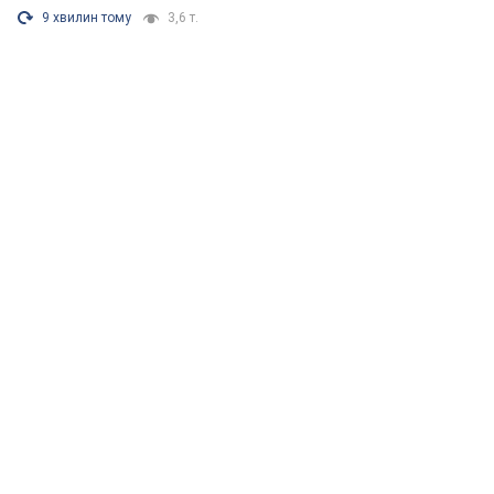
9 хвилин тому
3,6 т.