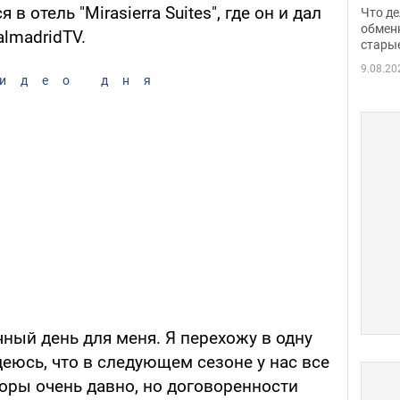
прин
в отель "Mirasierra Suites", где он и дал
Что де
обме
обмен
lmadridTV.
стары
таки
9.08.20
идео дня
чный день для меня. Я перехожу в одну
еюсь, что в следующем сезоне у нас все
оры очень давно, но договоренности