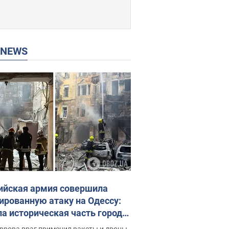
P NEWS
ийская армия совершила
ированную атаку на Одессу:
ла историческая часть города,
 пострадавшие. Фото и видео
ррора враг применил ракеты и дроны