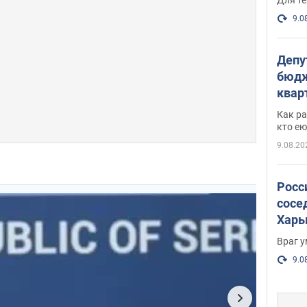
9.0
Депу
бюдж
кварт
парл
Как ра
и гд
кто ею
9.08.20
Росс
сосе
Харь
пост
Враг 
9.0