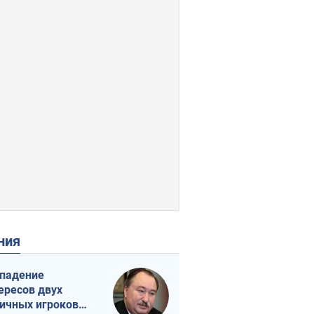
ения
падение
ересов двух
ичных игроков