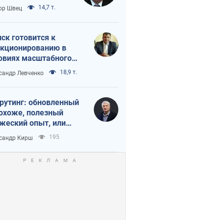
 тайный план
14,7 т.
ор Швец
мпа и Путина?
ск готовится к
кционированию в
овиях масштабного
нного кризиса
18,9 т.
сандр Левченко
рутинг: обновленный
похоже, полезный
жеский опыт, или
лектика
195
сандр Кирш
бовательной трусости