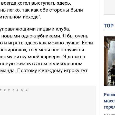
 всегда хотел выступать здесь.
ь легко, так как обе стороны были
ительном исходе".
TO
с управляющими лицами клуба,
и новыми одноклубниками. Я бы очень
го и играть здесь как можно лучше. Если
ренировках, то у меня все получится.
овому витку моей карьеры. Я должен
 новую жизнь в этом великолепном
оманда. Поэтому к каждому игроку тут
Росс
масс
горе
есть
Для те