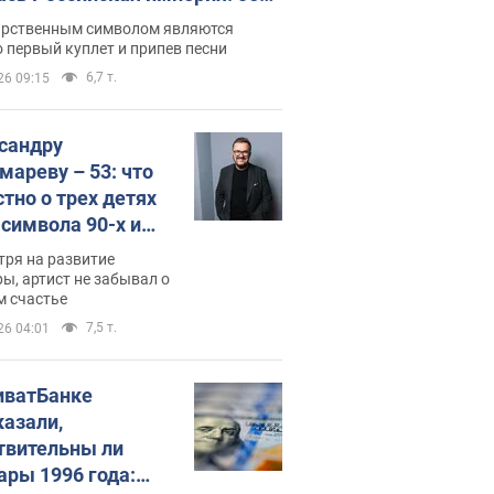
 не рассказывают в школе
арственным символом являются
 первый куплет и припев песни
6,7 т.
26 09:15
сандру
мареву – 53: что
стно о трех детях
-символа 90-х и
они выглядят
тря на развитие
ы, артист не забывал о
м счастье
7,5 т.
26 04:01
иватБанке
казали,
твительны ли
ары 1996 года: