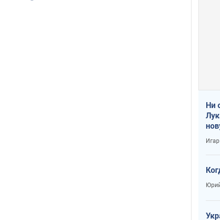
Ни 
Лук
нов
Игар
Ког
Юрий
Укр