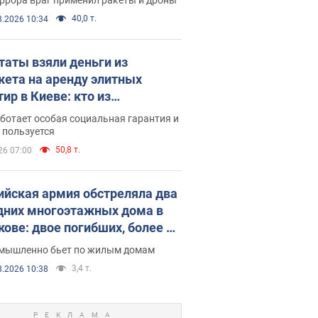
40,0 т.
8.2026 10:34
таты взяли деньги из
ета на аренду элитных
ир в Киеве: кто из
аментариев просил средства
ботает особая социальная гарантия и
е поселился
 пользуется
50,8 т.
26 07:00
ийская армия обстреляла два
дних многоэтажных дома в
кове: двое погибших, более 20
радавших
умышленно бьет по жилым домам
3,4 т.
8.2026 10:38