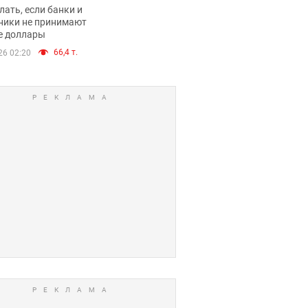
имают ли
лать, если банки и
нники и банки
ники не принимают
е доллары
е купюры
66,4 т.
26 02:20