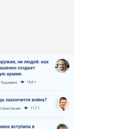
оружия, ни людей: как
ашенко создает
ую армию
16,0 т.
 Тышкевич
да закончится война?
11,7 т.
 Христензен
аина вступила в