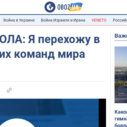
Война в Украине
Война Израиля и Ирана
VENETO
Россий
Важ
ОЛА: Я перехожу в
ших команд мира
Како
гимн
боял