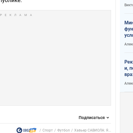
публике.
или
Викт
Тра
Мин
фун
усл
вое
Алек
Рек
и, 
вра
Диа
Алек
тре
Подписаться
Спорт
Футбол
Хавьер САВИОЛА: Я...