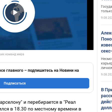
этом
Госуд
только
9.08.20
Play Video
Алек
Поно
изве
секс
как 
Несмо
карьер
лично
рсе главного – подпишитесь на Новини на
9.08.20
Подписаться
В Пр
расс
дейс
арселону" и перебирается в "Реал
долл
ился в 18.30 по местному времени в