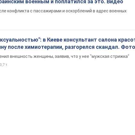
раинским военным и поплатился за это. Видео
сле конфликта с пассажирами и оскорблений в адрес военных
ексуальностью": в Киеве консультант салона крас
ну после химиотерапии, разгорелся скандал. Фот
енил внешность женщины, заявив, что у нее "мужская стрижка"
3,7 т.