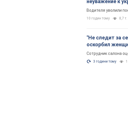
неуважение к ук
Водителя уволили по
10 годин тому
8,7 т.
"Не следит за с
оскорбил женщи
Сотрудник салона оц
3 години тому
1