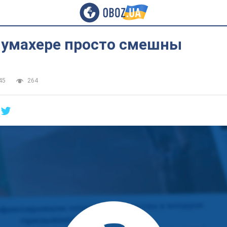
Шумахере просто смешны
45
264