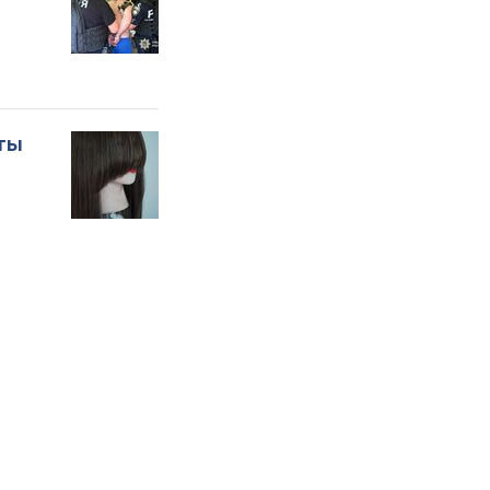
оты
о