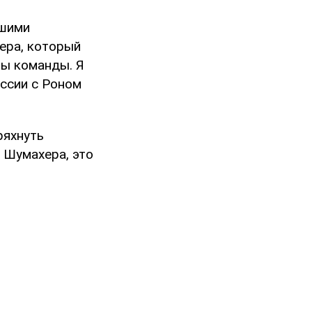
ошими
ера, который
авы команды. Я
уссии с Роном
ряхнуть
 Шумахера, это