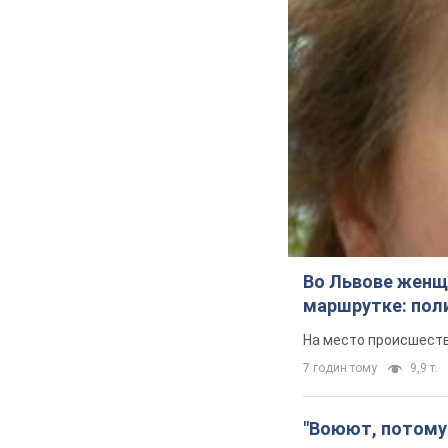
Во Львове женщи
маршрутке: пол
На место происшеств
7 годин тому
9,9 т.
"Воюют, потому 