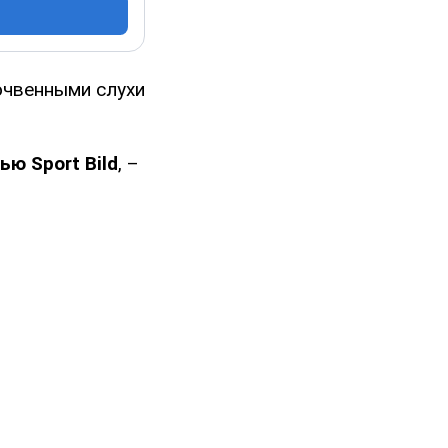
очвенными слухи
ью Sport Bild
, –