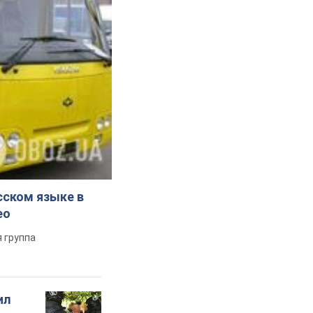
сском языке в
ео
 группа
ил