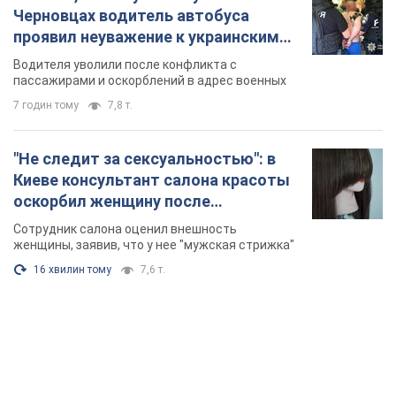
Черновцах водитель автобуса
проявил неуважение к украинским
военным и поплатился за это.
Водителя уволили после конфликта с
Видео
пассажирами и оскорблений в адрес военных
7 годин тому
7,8 т.
"Не следит за сексуальностью": в
Киеве консультант салона красоты
оскорбил женщину после
химиотерапии, разгорелся скандал.
Сотрудник салона оценил внешность
Фото
женщины, заявив, что у нее "мужская стрижка"
16 хвилин тому
7,6 т.