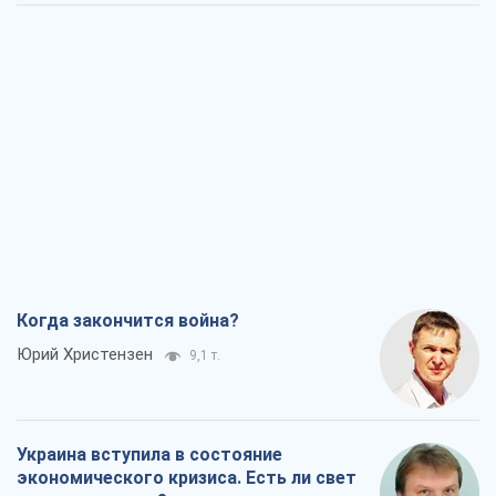
Когда закончится война?
Юрий Христензен
9,1 т.
Украина вступила в состояние
экономического кризиса. Есть ли свет
в конце туннеля?
Вадим Денисенко
7,5 т.
Чей будет Крым, тот и победит (NSJ), а
украинских футбольных чиновников
могут назвать убийцами
Александр Кирш
7,2 т.