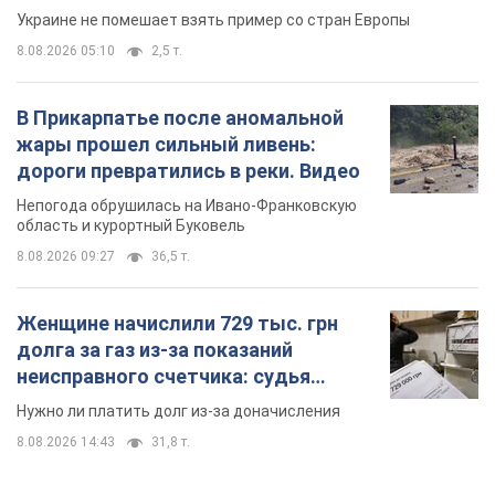
область и курортный Буковель
8.08.2026 09:27
36,5 т.
Женщине начислили 729 тыс. грн
долга за газ из-за показаний
неисправного счетчика: судья
вынес неожиданное решение
Нужно ли платить долг из-за доначисления
8.08.2026 14:43
31,8 т.