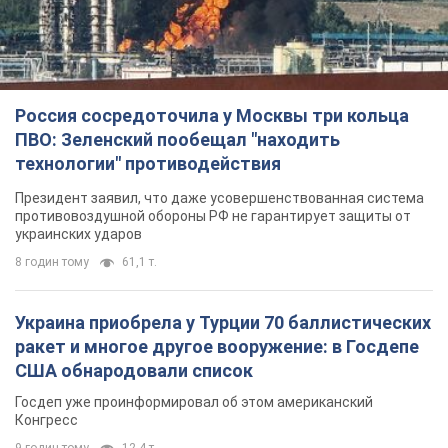
Президент заявил, что даже усовершенствованная система
противовоздушной обороны РФ не гарантирует защиты от
украинских ударов
8 годин тому
61,1 т.
Украина приобрела у Турции 70 баллистических
ракет и многое другое вооружение: в Госдепе
США обнародовали список
Госдеп уже проинформировал об этом американский
Конгресс
9 годин тому
12,4 т.
"Нас услышали лишь одним ухом": в городах
Украины уже 24-й день подряд проходят
митинги в поддержку Федорова. Фото и видео
Антиправительственные выступления с требованием
вернуть Федорова продолжаются до сих пор
9 годин тому
4,9 т.