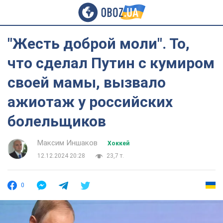
"Жесть доброй моли". То,
что сделал Путин с кумиром
своей мамы, вызвало
ажиотаж у российских
болельщиков
Максим Иншаков
Хоккей
12.12.2024 20:28
23,7 т.
0