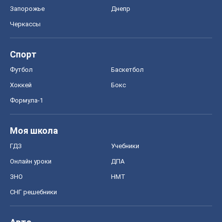
Формула-1
Моя школа
ГДЗ
Учебники
Онлайн уроки
ДПА
ЗНО
НМТ
СНГ решебники
Авто
Тест Драйв
Электромобили
Акции
Сервис
Food Oboz
Рецепты
Напитки
Диеты