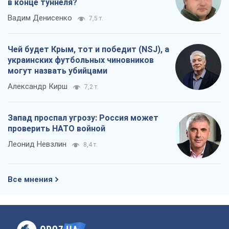
Запад проспал угрозу: Россия может
проверить НАТО войной
Леонид Невзлин
8,4 т.
Все мнения
О компании
Команда
Правовая информация
Политика
конфиденциальности
Реклама на сайте
Документы
Редакционная политика
Журналисты OBOZ.UA на месте
событий