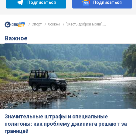
Значительные штрафы и специальные
полигоны: как проблему джипинга решают за
границей
Украине не помешает взять пример со стран Европы
8.08.2026 05:10
2,5 т.
В Прикарпатье после аномальной
жары прошел сильный ливень:
дороги превратились в реки. Видео
Непогода обрушилась на Ивано-Франковскую