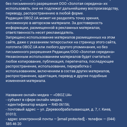
без письменного разрешения ООО «Золотая середина» их
использовать, они не подлежат дальнейшему воспроизводству,
переводу, распространению в любой форме.
Редакция OBOZ.UA может не разделять точку зрения,
изложенную в авторском материале. За достоверность
информации, размещенной в рекламных материалах,
ответственность несет рекламодатель.
Запрещено использование материалов размещенных на этом
сайте, даже с указанием гиперссылки на страницу этого сайта,
логотипа OBOZ.UA или любого другого упоминания, но без
письменного разрешения Редакции/ООО «Золотая середина»
Незаконным использованием материалов будет считаться:
любое копирование, публикация, перепечатка, последующее
распространение, использование, переработка с
использованием, включением в состав других материалов,
распространение, адаптация, перевод и другие подобные
изменения материала.
Название онлайн медиа — «OBOZ.UA»
- субъект в сфере онлайн медиа;
- идентификатор медиа — R40-06156;
- почтовый адрес — ул. Деревообрабатывающая, д. 7, г. Киев,
01013;
- адрес электронной почты —
[email protected]
; - телефон — (044)
585 46 20