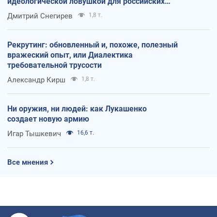
идеологической ловушкой для российских
оккупантов
Дмитрий Снегирев
1,8 т.
Рекрутинг: обновленный и, похоже, полезный
вражеский опыт, или Диалектика
требовательной трусости
Александр Кирш
1,8 т.
Ни оружия, ни людей: как Лукашенко
создает новую армию
Игар Тышкевич
16,6 т.
Все мнения