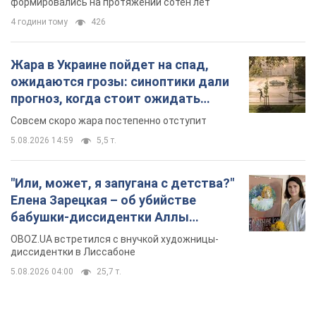
формировались на протяжении сотен лет
4 години тому
426
Жара в Украине пойдет на спад,
ожидаются грозы: синоптики дали
прогноз, когда стоит ожидать
изменения погоды
Совсем скоро жара постепенно отступит
5.08.2026 14:59
5,5 т.
"Или, может, я запугана с детства?"
Елена Зарецкая – об убийстве
бабушки-диссидентки Аллы
Горской, критике сына Стуса и
OBOZ.UA встретился с внучкой художницы-
бегстве в Португалию с пятью
диссидентки в Лиссабоне
детьми
5.08.2026 04:00
25,7 т.