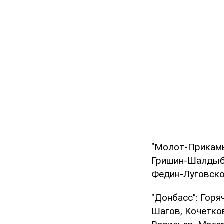
"Молот-Прикамь
Гришин-Шалдыби
Федин-Луговско
"Донбасс": Гор
Шагов, Кочетко