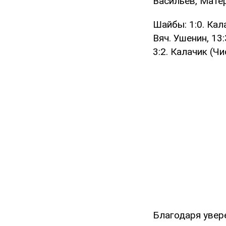
Васильев, Мате
Шайбы: 1:0. Кала
Вяч. Ушенин, 13:3
3:2. Калачик (Ч
Благодаря увер