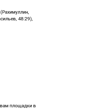
н (Рахимуллин,
асильев, 48:29),
евам площадки в