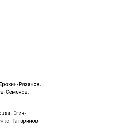
Ерохин-Рязанов,
в-Семенов,
цев, Егин-
енко-Татаринов-