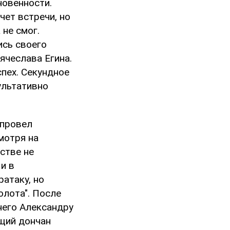
новенности.
ет встречи, но
не смог.
ись своего
ячеслава Егина.
пех. Секундное
ультативно
 провел
смотря на
стве не
и в
атаку, но
олота". После
него Александру
ющий дончан