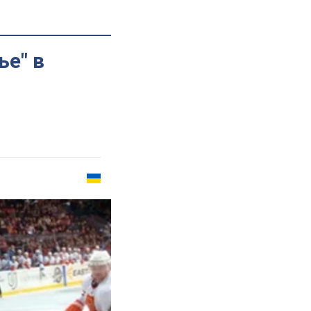
ье" в