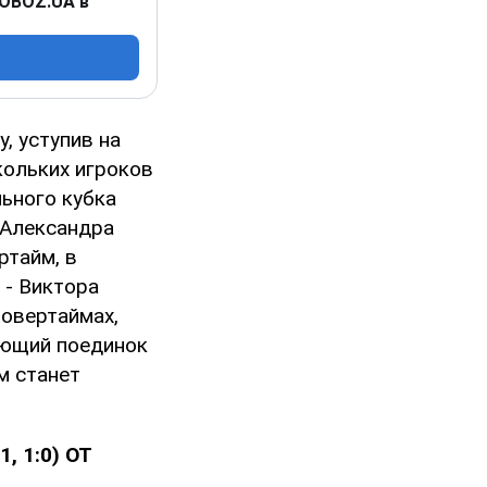
 OBOZ.UA в
, уступив на
кольких игроков
льного кубка
 Александра
ртайм, в
 - Виктора
 овертаймах,
ующий поединок
м станет
:1, 1:0) ОТ