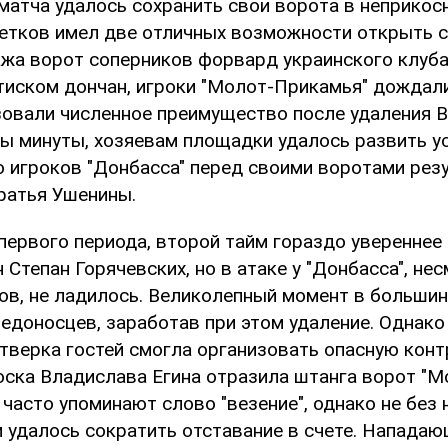
матча удалось сохранить свои ворота в неприкос
етков имел две отличных возможности открыть сч
ажа ворот соперников форвард украинского клуба 
тиском дончан, игроки "Молот-Прикамья" дождал
зовали численное преимущество после удаления В
ры минуты, хозяевам площадки удалось развить ус
 игроков "Донбасса" перед своими воротами рез
ратья Ушенины.
первого периода, второй тайм гораздо увереннее
 Степан Горячевских, но в атаке у "Донбасса", не
ов, не ладилось. Великолепный момент в большин
едоносцев, заработав при этом удаление. Однако 
тверка гостей смогла организовать опасную контр
оска Владислава Егина отразила штанга ворот "М
часто упоминают слово "везение", однако не без 
и удалось сократить отставание в счете. Напада