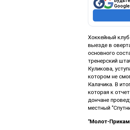
Будьте
Google
Хоккейный клуб 
выезде в оверта
основного сост
тренерский шта
Куликова, уступ
котором не смог
Калачика. В ито
которая к отче
дончане проведу
местный "Спутни
"Молот-Прикамь