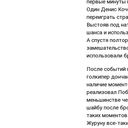
первые минуты 
Один Денис Коч
переиграть стр
Выстояв под на
шанса и исполь
А спустя полто
замешательство
использовали б
После событий 
голкипер дончан
наличие момент
реализовал Поб
меньшинстве че
шайбу после бр
таких моментов 
Журуну все-так