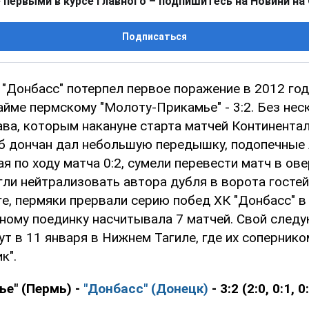
 первыми в курсе главного – подпишитесь на Новини на
Подписаться
"Донбасс" потерпел первое поражение в 2012 году
йме пермскому "Молоту-Прикамье" - 3:2. Без нес
ава, которым накануне старта матчей Континента
б дончан дал небольшую передышку, подопечные
ая по ходу матча 0:2, сумели перевести матч в ове
ли нейтрализовать автора дубля в ворота гостей
ге, пермяки прервали серию побед ХК "Донбасс" в
тному поединку насчитывала 7 матчей. Свой след
т в 11 января в Нижнем Тагиле, где их сопернико
к".
е" (Пермь) -
"Донбасс" (Донецк)
- 3:2 (2:0, 0:1, 0