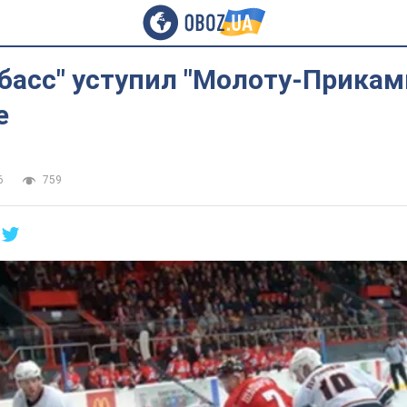
басс" уступил "Молоту-Прикам
е
6
759