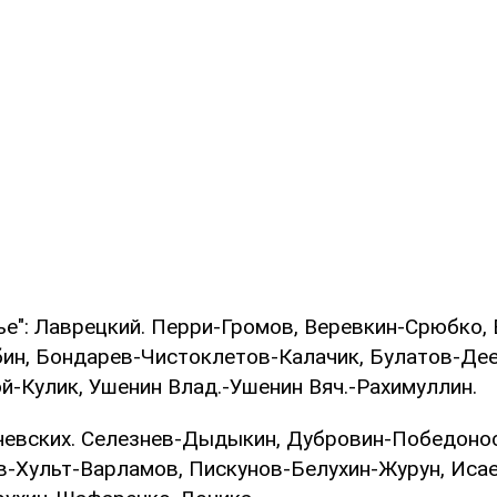
е": Лаврецкий. Перри-Громов, Веревкин-Срюбко, 
н, Бондарев-Чистоклетов-Калачик, Булатов-Дее
й-Кулик, Ушенин Влад.-Ушенин Вяч.-Рахимуллин.
ячевских. Селезнев-Дыдыкин, Дубровин-Победонос
в-Хульт-Варламов, Пискунов-Белухин-Журун, Иса