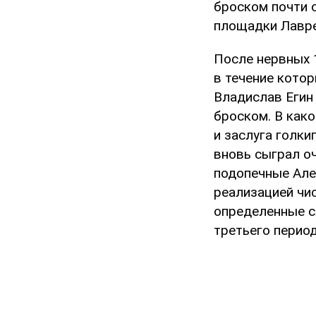
броском почти 
площадки Лавре
После нервных 
в течение кото
Владислав Егин
броском. В како
и заслуга голки
вновь сыграл оч
подопечные Але
реализацией чи
определенные с
третьего период