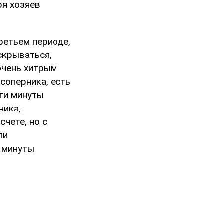
ря хозяев
ретьем периоде,
скрываться,
очень хитрым
 соперника, есть
эти минуты
чика,
чете, но с
ли
 минуты