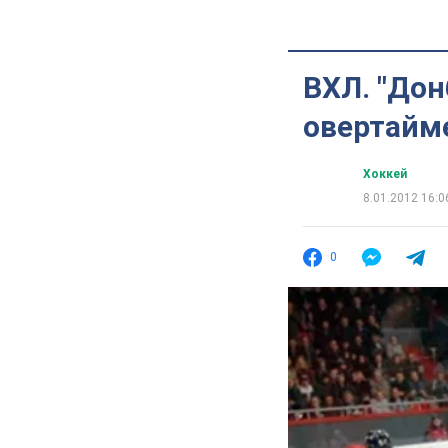
ВХЛ. "Дон
овертайм
Хоккей
8.01.2012 16:0
0