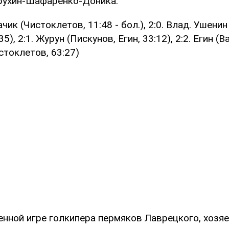
рухин-Шафаренко-Доника.
чик (Чистоклетов, 11:48 - бол.), 2:0. Влад. Ушени
5), 2:1. Журун (Пискунов, Егин, 33:12), 2:2. Егин (В
истоклетов, 63:27)
енной игре голкипера пермяков Лаврецкого, хозя