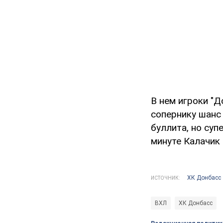
В нем игроки "Д
сопернику шанс
буллита, но суп
минуте Калачик 
ХК Донбасс
ИСТОЧНИК:
ВХЛ
ХК Донбасс