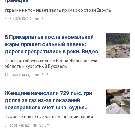
Украине не помешает взять пример со стран Европы
8.08.2026 05:10
2,0 т.
В Прикарпатье после аномальной
жары прошел сильный ливень:
дороги превратились в реки. Видео
Непогода обрушилась на Ивано-Франковскую
область и курортный Буковель
12 часов назад
24,3 т.
Женщине начислили 729 тыс. грн
долга за газ из-за показаний
неисправного счетчика: судья
вынес неожиданное решение
Нужно ли платить долг из-за доначисления
6 часов назад
30,8 т.