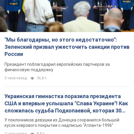
"Мы благодарны, но этого недостаточно":
Зеленский призвал ужесточить санкции против
России
Президент поблагодарил европейских партнеров за
финансовую поддержку
3 часа назад
36,8 т.
Украинская гимнастка поразила президента
США и впервые услышала "Слава Украине"! Как
сложилась судьба Подкопаевой, которая 30
лет назад завоевала "золото" Олимпиады
У поклонников девушки из Донецка сохранился большой
кусок коврового покрытия с надписью "Атланта-1996"
2 часа назад
8,9 т.