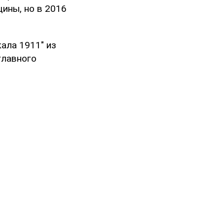
щины, но в 2016
ала 1911" из
главного