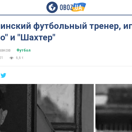
аинский футбольный тренер, и
о" и "Шахтер"
шаков
Футбол
01
6,6 т.