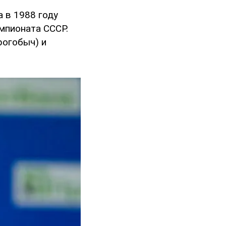
а в 1988 году
мпионата СССР.
рогобыч) и