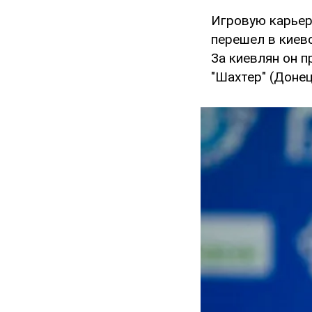
Игровую карьеру
перешел в киев
За киевлян он п
"Шахтер" (Донец