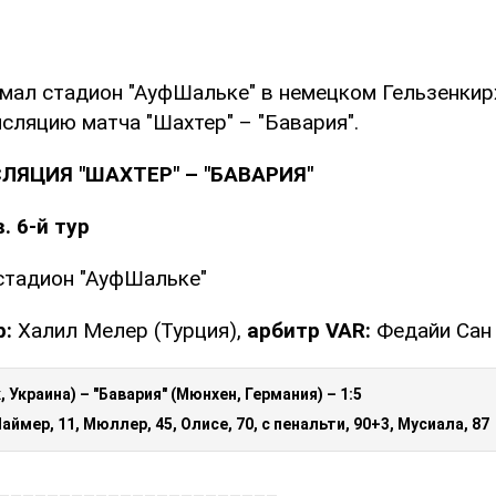
мал стадион "АуфШальке" в немецком Гельзенкир
сляцию матча "Шахтер" – "Бавария".
ЛЯЦИЯ "ШАХТЕР" – "БАВАРИЯ"
. 6-й тур
 стадион "АуфШальке"
р:
Халил Мелер (Турция),
арбитр VAR:
Федайи Сан
 Украина) – "Бавария" (Мюнхен, Германия) – 1:5
Лаймер, 11, Мюллер, 45, Олисе, 70, с пенальти, 90+3, Мусиала, 87
_______________________