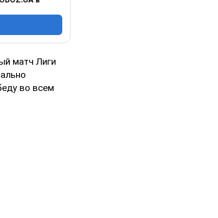
ый матч Лиги
нально
беду во всем