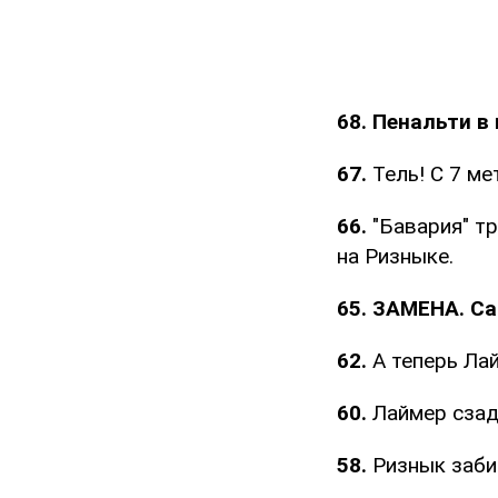
68. Пенальти в
67.
Тель! С 7 ме
66.
"Бавария" т
на Ризныке.
65. ЗАМЕНА. Сан
62.
А теперь Лай
60.
Лаймер сзад
58.
Ризнык заби