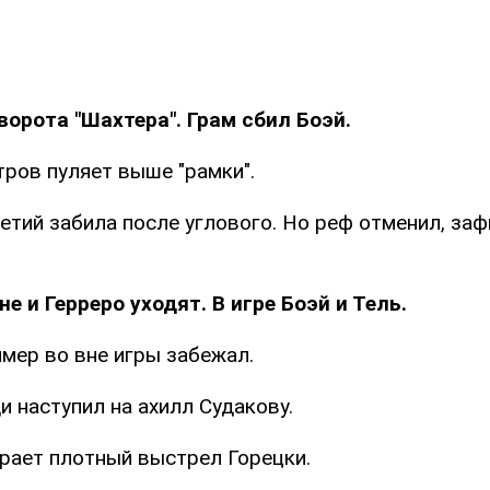
 ворота "Шахтера". Грам сбил Боэй.
тров пуляет выше "рамки".
ретий забила после углового. Но реф отменил, за
е и Герреро уходят. В игре Боэй и Тель.
мер во вне игры забежал.
и наступил на ахилл Судакову.
рает плотный выстрел Горецки.