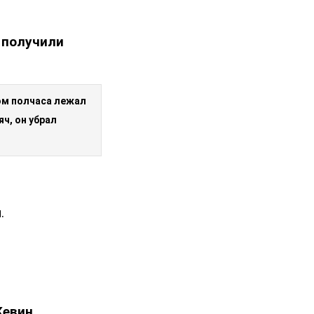
у получили
том полчаса лежал
яч, он убрал
.
Кевин.