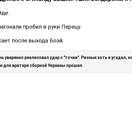
йде.
иагонали пробил в руки Перецу.
сает после выхода Боэй.
ень уверенно реализовал удар с "точки". Ризнык хоть и угадал, н
е для вратаря сборной Украины прошел.