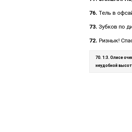
76.
Тель в офса
73.
Зубков по д
72.
Ризнык! Спа
70. 1:3. Олисе оч
неудобной высот