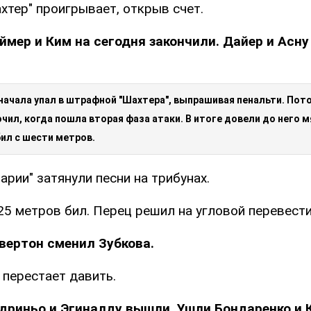
хтер" проигрывает, открыв счет.
ймер и Ким на сегодня закончили. Дайер и Асн
 сначала упал в штрафной "Шахтера", выпрашивая пенальти. По
очил, когда пошла вторая фаза атаки. В итоге довели до него м
ил с шести метров.
арии" затянули песни на трибунах.
25 метров бил. Перец решил на угловой перевести
вертон сменил Зубкова.
 перестает давить.
дриньо и Эгиналду вышли. Ушли Бондаренко и 