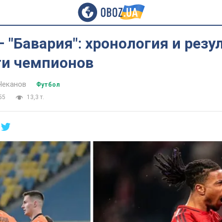
– "Бавария": хронология и резу
ги чемпионов
Чеканов
Футбол
55
13,3 т.