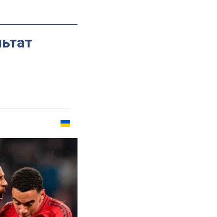
льтат