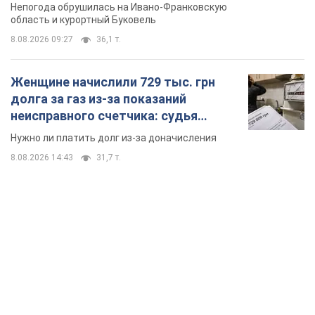
Непогода обрушилась на Ивано-Франковскую
область и курортный Буковель
8.08.2026 09:27
36,1 т.
Женщине начислили 729 тыс. грн
долга за газ из-за показаний
неисправного счетчика: судья
вынес неожиданное решение
Нужно ли платить долг из-за доначисления
8.08.2026 14:43
31,7 т.