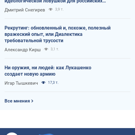
идеологической ловушкой для российских
оккупантов
Дмитрий Снегирев
3,9 т.
Рекрутинг: обновленный и, похоже, полезный
вражеский опыт, или Диалектика
требовательной трусости
Александр Кирш
3,1 т.
Ни оружия, ни людей: как Лукашенко
создает новую армию
Игар Тышкевич
17,3 т.
Все мнения