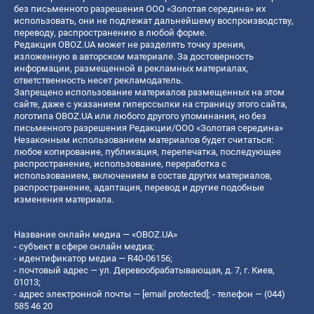
без письменного разрешения ООО «Золотая середина» их
использовать, они не подлежат дальнейшему воспроизводству,
переводу, распространению в любой форме.
Редакция OBOZ.UA может не разделять точку зрения,
изложенную в авторском материале. За достоверность
информации, размещенной в рекламных материалах,
ответственность несет рекламодатель.
Запрещено использование материалов размещенных на этом
сайте, даже с указанием гиперссылки на страницу этого сайта,
логотипа OBOZ.UA или любого другого упоминания, но без
письменного разрешения Редакции/ООО «Золотая середина»
Незаконным использованием материалов будет считаться:
любое копирование, публикация, перепечатка, последующее
распространение, использование, переработка с
использованием, включением в состав других материалов,
распространение, адаптация, перевод и другие подобные
изменения материала.
Название онлайн медиа — «OBOZ.UA»
- субъект в сфере онлайн медиа;
- идентификатор медиа — R40-06156;
- почтовый адрес — ул. Деревообрабатывающая, д. 7, г. Киев,
01013;
- адрес электронной почты —
[email protected]
; - телефон — (044)
585 46 20