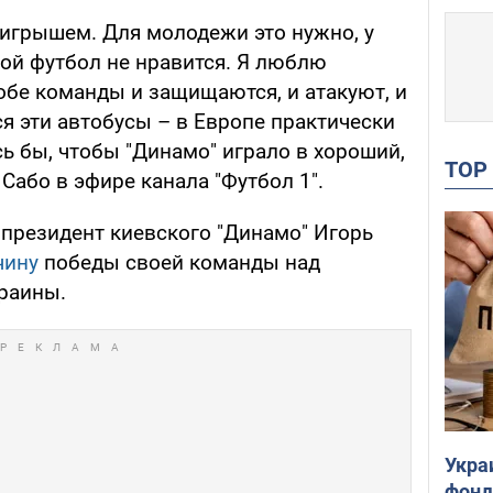
игрышем. Для молодежи это нужно, у
кой футбол не нравится. Я люблю
обе команды и защищаются, и атакуют, и
ся эти автобусы – в Европе практически
сь бы, чтобы "Динамо" играло в хороший,
TO
 Сабо в эфире канала "Футбол 1".
, президент киевского "Динамо" Игорь
чину
победы своей команды над
краины.
Укра
фонд