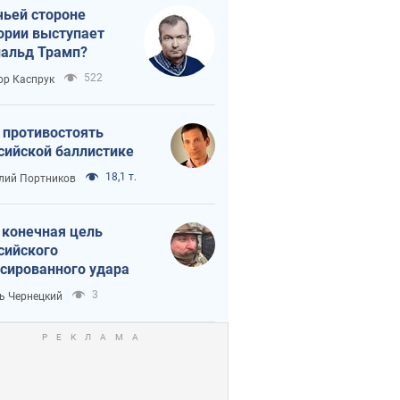
чьей стороне
ории выступает
альд Трамп?
522
ор Каспрук
 противостоять
сийской баллистике
18,1 т.
лий Портников
 конечная цель
сийского
сированного удара
3
ь Чернецкий