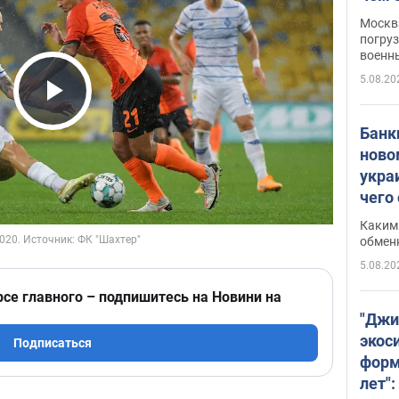
Москва
погруз
военн
5.08.20
Play Video
Банки
ново
укра
чего
Каким 
обмен
5.08.20
рсе главного – подпишитесь на Новини на
"Джи
экос
Подписаться
форм
лет":