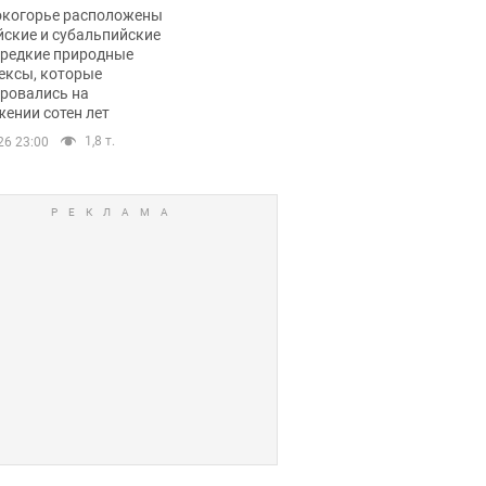
ли тревогу
окогорье расположены
йские и субальпийские
 редкие природные
ексы, которые
ровались на
ении сотен лет
1,8 т.
26 23:00