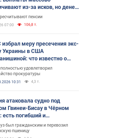
ичивают из-за исков, но денег
ватает
ересчитывают пенсии
106,8 т.
26 07:00
 избрал меру пресечения экс-
у Украины в США
анишиной: что известно о
е полностью удовлетворил
айство прокуратуры
4,3 т.
8.2026 10:31
ия атаковала судно под
ом Гвинеи-Бисау в Чёрном
: есть погибший и
радавшие
руз был гражданским и перевозил
нскую пшеницу