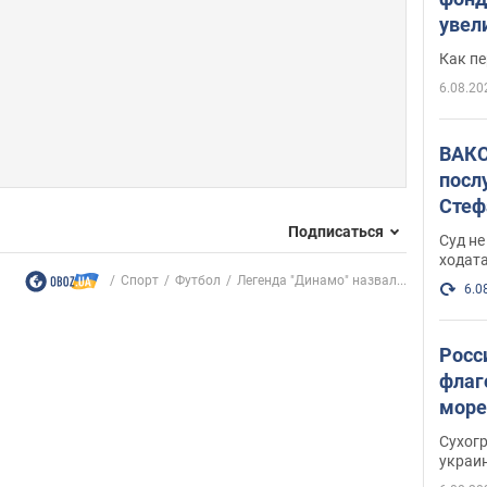
увел
не х
Как п
6.08.20
ВАКС
посл
Стеф
деле
Подписаться
Суд н
ходат
Спорт
Футбол
Легенда "Динамо" назвал...
6.0
Росс
флаг
море
пост
Сухог
украи