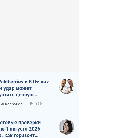
Wildberries к ВТБ: как
н удар может
устить цепную
кцию в России
366
ья Капрановы
оговые проверки
ле 1 августа 2026
а: как горизонт