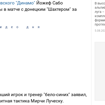
заби
вского "Динамо"
Йожеф Сабо
В выс
альпи
ы в матче с донецким "Шахтером" за
луга –
компл
форми
протяж
идео дня
5.08.20
вший игрок и тренер "бело-синих" заявил,
итная тактика Мирчи Луческу.