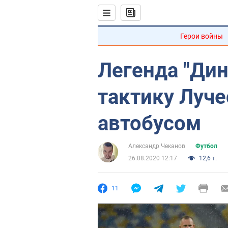
Герои войны
Легенда "Дин
тактику Луче
автобусом
Александр Чеканов
Футбол
26.08.2020 12:17
12,6 т.
11