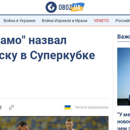
Война в Украине
Война Израиля и Ирана
VENETO
Россий
Важ
амо" назвал
ску в Суперкубке
Читати українською
"У м
ново
чем 