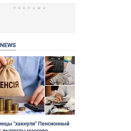
P NEWS
инцы "хакнули" Пенсионный
: выплаты массово