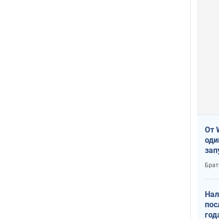
От 
оди
зап
реа
Брат
Нал
пос
год