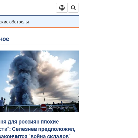
ские обстрелы
ное
еня для россиян плохие
сти": Селезнев предположил,
закончится "война складов"