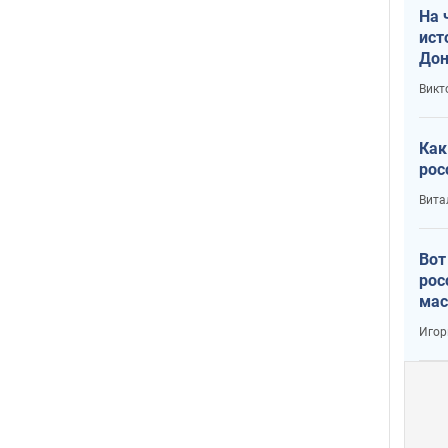
На 
ист
Дон
Викт
Как
рос
Вита
Вот
рос
мас
Игор