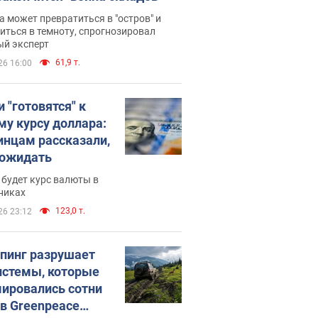
 может превратиться в "остров" и
иться в темноту, спрогнозировал
ый эксперт
61,9 т.
26 16:00
 "готовятся" к
му курсу доллара:
инцам рассказали,
 ожидать
будет курс валюты в
никах
123,0 т.
26 23:12
пинг разрушает
истемы, которые
ировались сотни
 в Greenpeace