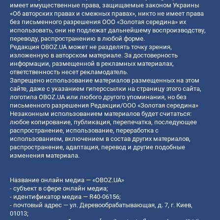
имеет имущественные права, защищаемые законом Украины
«Об авторских правах и смежных правах», никто не имеет права
без письменного разрешения ООО «Золотая середина» их
использовать, они не подлежат дальнейшему воспроизводству,
переводу, распространению в любой форме.
Редакция OBOZ.UA может не разделять точку зрения,
изложенную в авторском материале. За достоверность
информации, размещенной в рекламных материалах,
ответственность несет рекламодатель.
Запрещено использование материалов размещенных на этом
сайте, даже с указанием гиперссылки на страницу этого сайта,
логотипа OBOZ.UA или любого другого упоминания, но без
письменного разрешения Редакции/ООО «Золотая середина»
Незаконным использованием материалов будет считаться:
любое копирование, публикация, перепечатка, последующее
распространение, использование, переработка с
использованием, включением в состав других материалов,
распространение, адаптация, перевод и другие подобные
изменения материала.
Название онлайн медиа — «OBOZ.UA»
- субъект в сфере онлайн медиа;
- идентификатор медиа — R40-06156;
- почтовый адрес — ул. Деревообрабатывающая, д. 7, г. Киев,
01013;