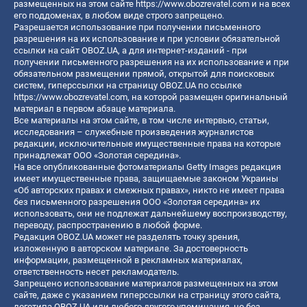
размещенных на этом сайте
https://www.obozrevatel.com
и на всех
его поддоменах, в любом виде строго запрещено.
Разрешается использование при получении письменного
разрешения на их использование и при условии обязательной
ссылки на сайт OBOZ.UA, а для интернет-изданий - при
получении письменного разрешения на их использование и при
обязательном размещении прямой, открытой для поисковых
систем, гиперссылки на страницу OBOZ.UA по ссылке
https://www.obozrevatel.com
, на которой размещен оригинальный
материал в первом абзаце материала.
Все материалы на этом сайте, в том числе интервью, статьи,
исследования – служебные произведения журналистов
редакции, исключительные имущественные права на которые
принадлежат ООО «Золотая середина».
На все опубликованные фотоматериалы Getty Images редакция
имеет имущественные права, защищаемые законом Украины
«Об авторских правах и смежных правах», никто не имеет права
без письменного разрешения ООО «Золотая середина» их
использовать, они не подлежат дальнейшему воспроизводству,
переводу, распространению в любой форме.
Редакция OBOZ.UA может не разделять точку зрения,
изложенную в авторском материале. За достоверность
информации, размещенной в рекламных материалах,
ответственность несет рекламодатель.
Запрещено использование материалов размещенных на этом
сайте, даже с указанием гиперссылки на страницу этого сайта,
логотипа OBOZ.UA или любого другого упоминания, но без