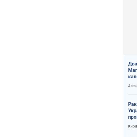
Два
Маг
кал
Алек
Рак
Укр
про
соб
Кири