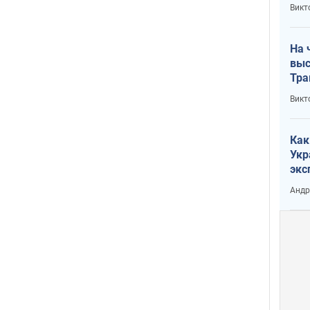
кри
Викт
лог
На 
выс
Тра
Викт
Как
Укр
экс
неф
Андр