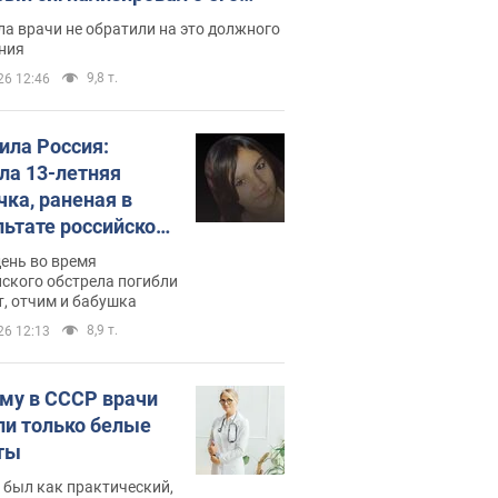
ессивном" раке
а врачи не обратили на это должного
ния
9,8 т.
26 12:46
била Россия:
ла 13-летняя
чка, раненая в
льтате российской
и на Сумскую
день во время
сть. Фото
ского обстрела погибли
т, отчим и бабушка
8,9 т.
26 12:13
му в СССР врачи
ли только белые
ты
 был как практический,