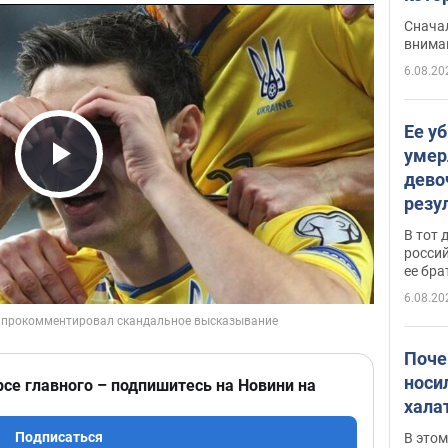
"агр
Сначал
внима
6.08.20
Ее у
умер
дево
Play Video
резу
атак
В тот 
обла
россий
ее бра
6.08.20
Поче
носи
рсе главного – подпишитесь на Новини на
хала
Подписаться
В этом