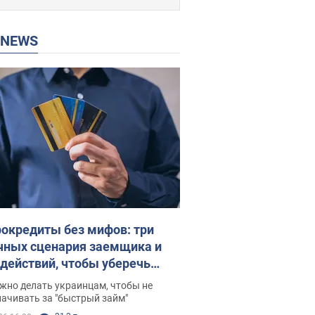
P NEWS
окредиты без мифов: три
чных сценария заемщика и
 действий, чтобы уберечь
 деньги
жно делать украинцам, чтобы не
ачивать за "быстрый займ"