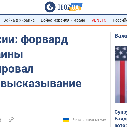
Война в Украине
Война Израиля и Ирана
VENETO
Россий
Важ
сии: форвард
аины
ировал
 высказывание
Супр
Байд
Читати українською
кото