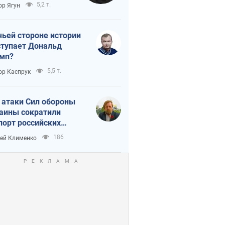
тическая
5,2 т.
ор Ягун
истика
чьей стороне истории
тупает Дональд
мп?
5,5 т.
ор Каспрук
 атаки Сил обороны
аины сократили
порт российских
тепродуктов
186
ей Клименко