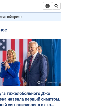
ские обстрелы
ное
уга тяжелобольного Джо
ена назвала первый симптом,
рый сигнализировал о его