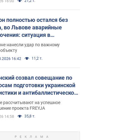
21,2 т.
26 16:00
он полностью остался без
а, во Львове аварийные
ючения: ситуация в
госистеме 6 августа
яне нанесли удар по важному
ообъекту
11,2 т.
8.2026 16:42
нский созвал совещание по
осам подготовки украинской
истики и антибаллистической
раммы FREYJA: какие
ве рассчитывают на успешное
ния готовятся
шение проекта FREYJA
35,8 т.
26 14:58