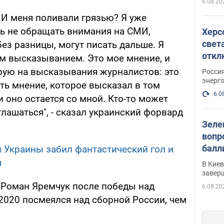
6.08.20
И меня поливали грязью? Я уже
ь не обращать внимания на СМИ,
Херс
свет
ез разницы, могут писать дальше. Я
откл
им высказыванием. Это мое мнение, и
энер
ирую на высказывания журналистов: это
Росси
энерг
ять мнение, которое высказал в том
6.0
и оно остается со мной. Кто-то может
глашаться", - сказал украинский форвард
Зеле
вопр
балл
 Украины забил фантастический гол и
прог
ы
В Кие
реше
завер
, Роман Яремчук после победы над
6.08.20
2020 посмеялся над сборной России, чем