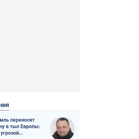
ения
мль переносит
ну в тыл Европы:
 угрозой