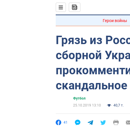
Герои войны
Грязь из Рос
сборной Укр
прокоммент
скандальное
Футбол
25.10.2019 13:10
40,7 т.
41