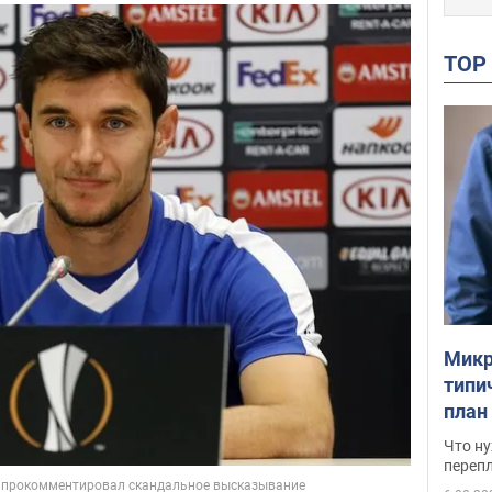
TO
Микр
типи
план
свои
Что ну
перепл