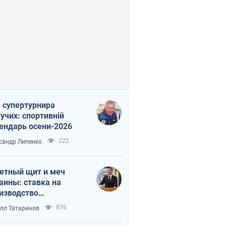
 супертурнира
учих: спортивній
ендарь осени-2026
222
сандр Липенко
етный щит и меч
аины: ставка на
изводство
ственных ракет
876
лл Татаринов