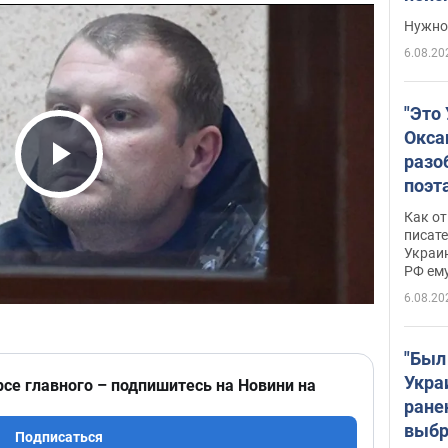
выне
Нужно 
6.08.20
"Это
Окса
разо
Play Video
поэта
"заз
Как от
даже
писат
Украин
а те
РФ ему
гено
6.08.20
"Был
Укра
рсе главного – подпишитесь на Новини на
ране
выбр
Подписаться