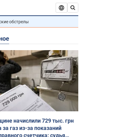
ские обстрелы
ное
ине начислили 729 тыс. грн
 за газ из-за показаний
правного счетчика: судья