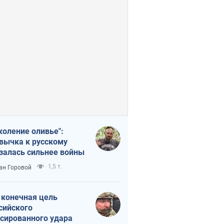
коление оливье":
вычка к русскому
залась сильнее войны
1,5 т.
ан Горовой
 конечная цель
сийского
сированного удара