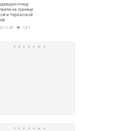
пичный маршрут.
адавшую птицу
ужили на границе
кой и Черкасской
тей
1,8 т.
26 11:09