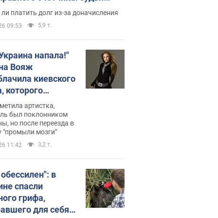
с неожиданное решение
ли платить долг из-за доначисления
5,9 т.
26 09:53
 Украина напала!"
на Вояж
блачила киевского
, которого
омбировали": он
метила артистка,
 русского не знал,
ель был поклонником
ы, но после переезда в
перь хочет
 "промыли мозги"
цида украинцев
3,2 т.
26 11:42
 обессилен": в
ине спасли
ного грифа,
авшего для себя