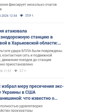
ации. Фото и видео
зоне фиксирует несколько очагов
а
25,9 т.
8.2026 12:54
ия атаковала
знодорожную станцию в
вой в Харьковской области:
 погибшие и раненые
ультате удара БПЛА были повреждены
, контактная сеть и подвижной
; движение поездов до станции
нно приостановлено
2,7 т.
26 11:57
 избрал меру пресечения экс-
у Украины в США
анишиной: что известно о
е полностью удовлетворил
айство прокуратуры