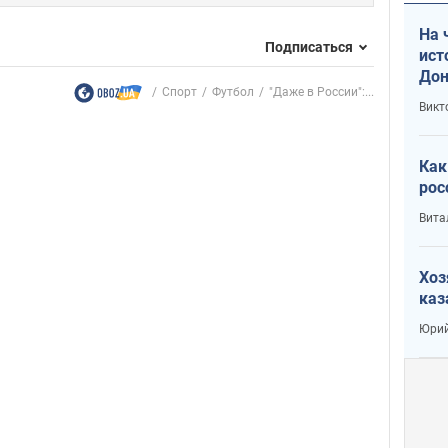
На 
Подписаться
ист
Дон
Спорт
Футбол
"Даже в России":...
Викт
Как
рос
Вита
Хоз
каз
Юрий