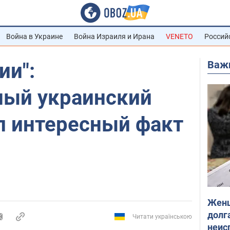
Война в Украине
Война Израиля и Ирана
VENETO
Россий
Важ
ии":
ый украинский
л интересный факт
Женщ
долга
Читати українською
неис