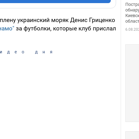
нети
Постр
Фото
обнар
Киевс
плену украинский моряк Денис Гриценко
облас
намо"
за футболки, которые клуб прислал
6.08.20
идео дня