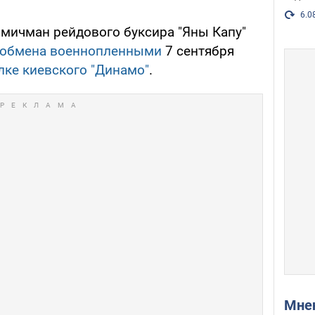
6.0
, мичман рейдового буксира "Яны Капу"
обмена военнопленными
7 сентября
лке киевского "Динамо"
.
Мн