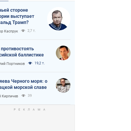
чьей стороне
ории выступает
альд Трамп?
2,7 т.
ор Каспрук
 противостоять
сийской баллистике
19,2 т.
лий Портников
яева Черного моря: о
ацкой морской славе
39
 Кирпичев