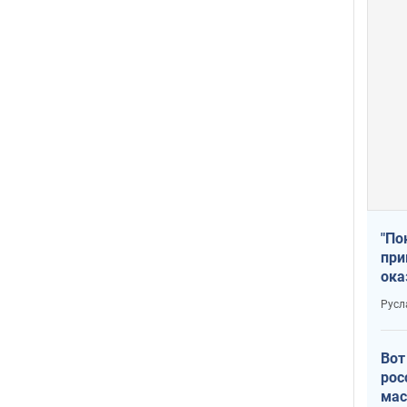
"По
при
ока
Русл
Вот
рос
мас