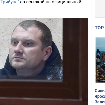
"Трибуна"
со ссылкой на официальный
TO
Силы
Ярос
Зеле