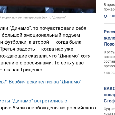
опер
В пром
пожар
6.0
лки "Динамо", то почувствовали себя
Росс
ый большой эмоциональный подъем
желе
и футболки, а второй — когда была
Лозо
. Третья радость — когда нас уже
есть
В рез
вождающие сказали, что "Динамо" хотя
вокзал
состав
внению с россиянами. То есть у вас
време
— сказал Гриценко.
6.08.20
сь?" Вербич вскипел из-за "Динамо" —
ВАКС
посл
исты "Динамо" встретились с
Стеф
деле
орые были освобождены из российского
Суд н
ходат