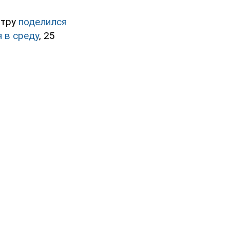
штру
поделился
 в среду
, 25