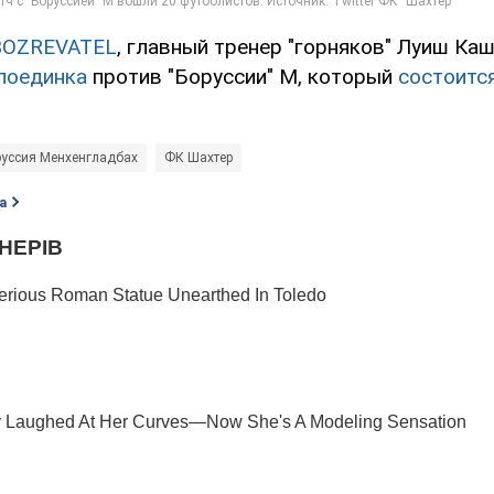
BOZREVATEL
, главный тренер "горняков" Луиш Ка
поединка
против "Боруссии" М, который
состоится
руссия Менхенгладбах
ФК Шахтер
а