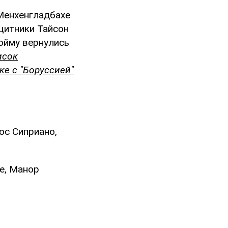
 Менхенгладбахе
щитники Тайсон
ойму вернулись
исок
ке с "Боруссией"
ос Сиприано,
е, Манор