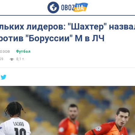
льких лидеров: "Шахтер" назва
ротив "Боруссии" М в ЛЧ
озов
Футбол
59
8,1 т.