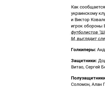
Как сообщается
украинскому кл
и Виктор Ковал
игрок обороны 
футболистов "Ша
М, выглядит сл
Голкиперы:
Анд
Защитники:
Дод
Витао, Сергей Б
Полузащитники
Соломон, Алан П