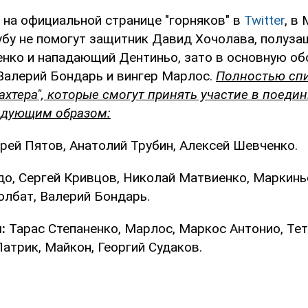
 на официальной странице "горняков" в
Twitter
, в
убу не помогут защитник Давид Хочолава, полуза
енко и нападающий Дентиньо, зато в основную об
Валерий Бондарь и вингер Марлос.
Полностью сп
хтера", которые смогут принять участие в поедин
едующим образом:
рей Пятов, Анатолий Трубин, Алексей Шевченко.
о, Сергей Кривцов, Николай Матвиенко, Маркинь
олбат, Валерий Бондарь.
:
Тарас Степаненко, Марлос, Маркос Антонио, Тет
атрик, Майкон, Георгий Судаков.