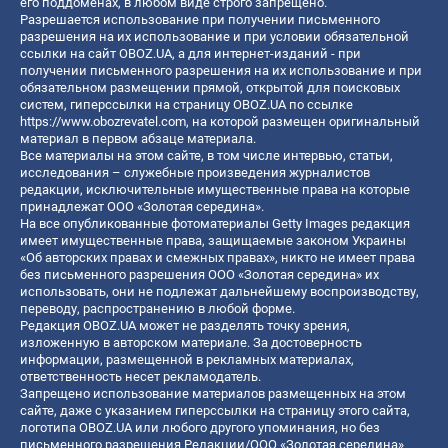
его поддоменах, в любом виде строго запрещено.
Разрешается использование при получении письменного
разрешения на их использование и при условии обязательной
ссылки на сайт OBOZ.UA, а для интернет-изданий - при
получении письменного разрешения на их использование и при
обязательном размещении прямой, открытой для поисковых
систем, гиперссылки на страницу OBOZ.UA по ссылке
https://www.obozrevatel.com
, на которой размещен оригинальный
материал в первом абзаце материала.
Все материалы на этом сайте, в том числе интервью, статьи,
исследования – служебные произведения журналистов
редакции, исключительные имущественные права на которые
принадлежат ООО «Золотая середина».
На все опубликованные фотоматериалы Getty Images редакция
имеет имущественные права, защищаемые законом Украины
«Об авторских правах и смежных правах», никто не имеет права
без письменного разрешения ООО «Золотая середина» их
использовать, они не подлежат дальнейшему воспроизводству,
переводу, распространению в любой форме.
Редакция OBOZ.UA может не разделять точку зрения,
изложенную в авторском материале. За достоверность
информации, размещенной в рекламных материалах,
ответственность несет рекламодатель.
Запрещено использование материалов размещенных на этом
сайте, даже с указанием гиперссылки на страницу этого сайта,
логотипа OBOZ.UA или любого другого упоминания, но без
письменного разрешения Редакции/ООО «Золотая середина»