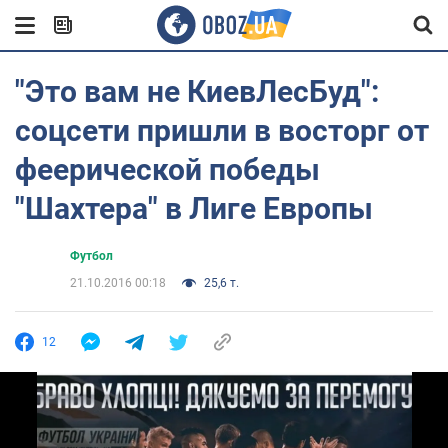
"Это вам не КиевЛесБуд":
соцсети пришли в восторг от
феерической победы
"Шахтера" в Лиге Европы
Футбол
21.10.2016 00:18
25,6 т.
12