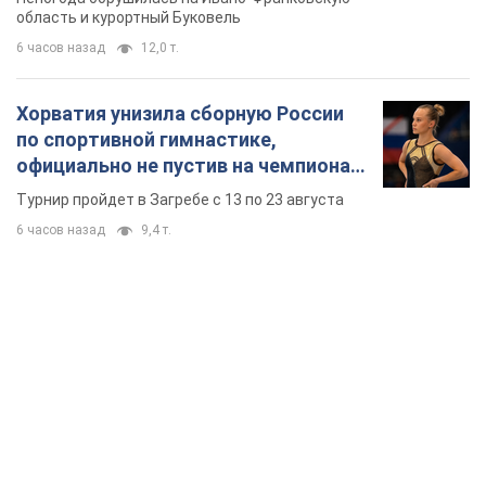
область и курортный Буковель
6 часов назад
12,0 т.
Хорватия унизила сборную России
по спортивной гимнастике,
официально не пустив на чемпионат
Европы основных спортсменов
Турнир пройдет в Загребе с 13 по 23 августа
6 часов назад
9,4 т.