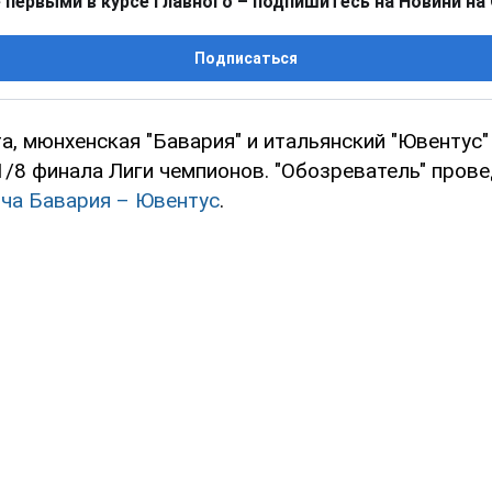
 первыми в курсе главного – подпишитесь на Новини на
Подписаться
та, мюнхенская "Бавария" и итальянский "Ювентус
1/8 финала Лиги чемпионов. "Обозреватель" пров
ча Бавария – Ювентус
.