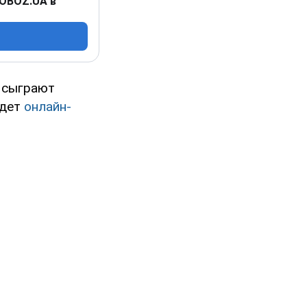
 OBOZ.UA в
" сыграют
едет
онлайн-