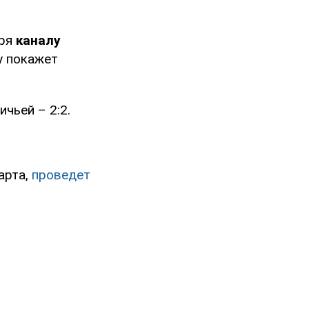
аря
каналу
ру покажет
чьей – 2:2.
арта,
проведет