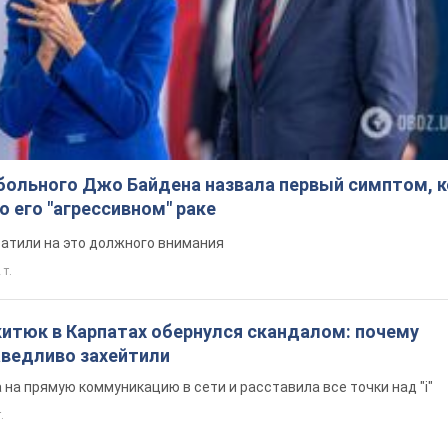
больного Джо Байдена назвала первый симптом, 
о его "агрессивном" раке
ратили на это должного внимания
 т.
китюк в Карпатах обернулся скандалом: почему
ведливо захейтили
на прямую коммуникацию в сети и расставила все точки над "i"
.