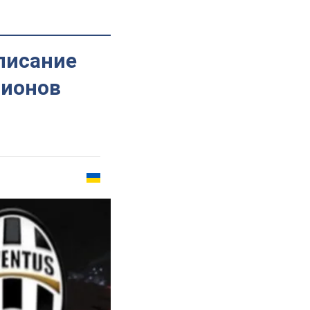
списание
пионов