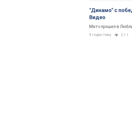
"Динамо" с побе
Видео
Матч прошел в Любл
8 годин тому
2,1 т.