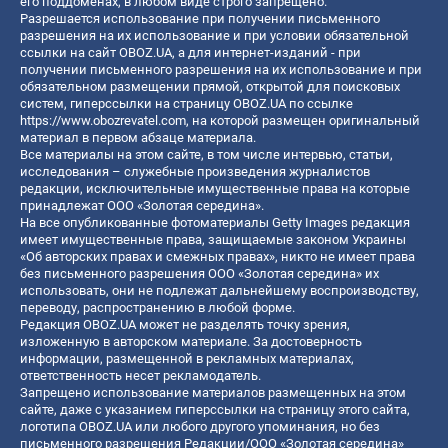
его поддоменах, в любом виде строго запрещено.
Разрешается использование при получении письменного
разрешения на их использование и при условии обязательной
ссылки на сайт OBOZ.UA, а для интернет-изданий - при
получении письменного разрешения на их использование и при
обязательном размещении прямой, открытой для поисковых
систем, гиперссылки на страницу OBOZ.UA по ссылке
https://www.obozrevatel.com
, на которой размещен оригинальный
материал в первом абзаце материала.
Все материалы на этом сайте, в том числе интервью, статьи,
исследования – служебные произведения журналистов
редакции, исключительные имущественные права на которые
принадлежат ООО «Золотая середина».
На все опубликованные фотоматериалы Getty Images редакция
имеет имущественные права, защищаемые законом Украины
«Об авторских правах и смежных правах», никто не имеет права
без письменного разрешения ООО «Золотая середина» их
использовать, они не подлежат дальнейшему воспроизводству,
переводу, распространению в любой форме.
Редакция OBOZ.UA может не разделять точку зрения,
изложенную в авторском материале. За достоверность
информации, размещенной в рекламных материалах,
ответственность несет рекламодатель.
Запрещено использование материалов размещенных на этом
сайте, даже с указанием гиперссылки на страницу этого сайта,
логотипа OBOZ.UA или любого другого упоминания, но без
письменного разрешения Редакции/ООО «Золотая середина»