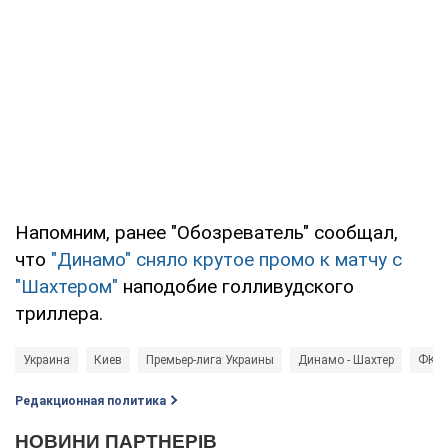
Напомним, ранее "Обозреватель" сообщал,
что
"Динамо" сняло крутое промо к матчу с
"Шахтером"
наподобие голливудского
триллера.
Украина
Киев
Премьер-лига Украины
Динамо - Шахтер
ФК Ш
Редакционная политика