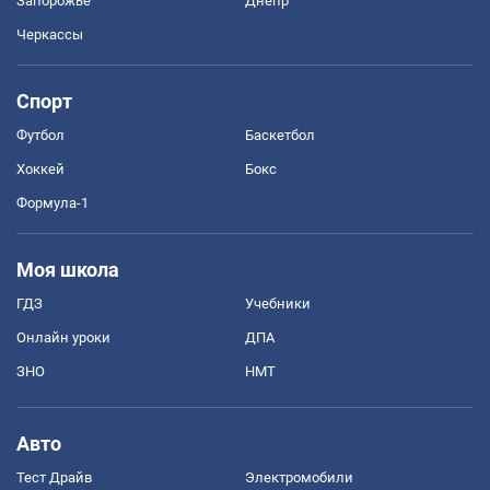
Запорожье
Днепр
Черкассы
Спорт
Футбол
Баскетбол
Хоккей
Бокс
Формула-1
Моя школа
ГДЗ
Учебники
Онлайн уроки
ДПА
ЗНО
НМТ
Авто
Тест Драйв
Электромобили