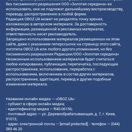
без письменного разрешения ООО «Золотая середина» их
использовать, они не подлежат дальнейшему воспроизводству,
переводу, распространению в любой форме.
Редакция OBOZ.UA может не разделять точку зрения,
изложенную в авторском материале. За достоверность
информации, размещенной в рекламных материалах,
ответственность несет рекламодатель.
Запрещено использование материалов размещенных на этом
сайте, даже с указанием гиперссылки на страницу этого сайта,
логотипа OBOZ.UA или любого другого упоминания, но без
письменного разрешения Редакции/ООО «Золотая середина»
Незаконным использованием материалов будет считаться:
любое копирование, публикация, перепечатка, последующее
распространение, использование, переработка с
использованием, включением в состав других материалов,
распространение, адаптация, перевод и другие подобные
изменения материала.
Название онлайн медиа — «OBOZ.UA»
- субъект в сфере онлайн медиа;
- идентификатор медиа — R40-06156;
- почтовый адрес — ул. Деревообрабатывающая, д. 7, г. Киев,
01013;
- адрес электронной почты —
[email protected]
; - телефон — (044)
585 46 20